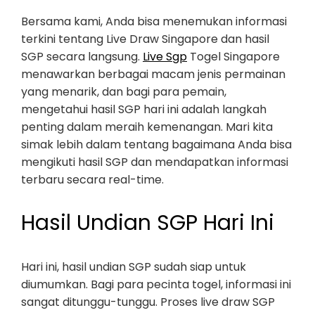
Bersama kami, Anda bisa menemukan informasi
terkini tentang Live Draw Singapore dan hasil
SGP secara langsung.
Live Sgp
Togel Singapore
menawarkan berbagai macam jenis permainan
yang menarik, dan bagi para pemain,
mengetahui hasil SGP hari ini adalah langkah
penting dalam meraih kemenangan. Mari kita
simak lebih dalam tentang bagaimana Anda bisa
mengikuti hasil SGP dan mendapatkan informasi
terbaru secara real-time.
Hasil Undian SGP Hari Ini
Hari ini, hasil undian SGP sudah siap untuk
diumumkan. Bagi para pecinta togel, informasi ini
sangat ditunggu-tunggu. Proses live draw SGP