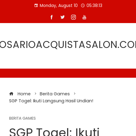
Skip
Monday, August 10
05:38:14
to
content
OSARIOACQUISTASALON.C
Home
Berita Games
SGP Togel: Ikuti Langsung Hasil Undian!
BERITA GAMES
SGP Togel: Ikuti