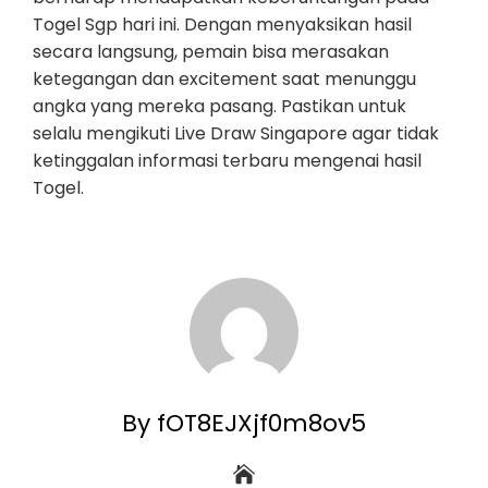
Togel Sgp hari ini. Dengan menyaksikan hasil
secara langsung, pemain bisa merasakan
ketegangan dan excitement saat menunggu
angka yang mereka pasang. Pastikan untuk
selalu mengikuti Live Draw Singapore agar tidak
ketinggalan informasi terbaru mengenai hasil
Togel.
By fOT8EJXjf0m8ov5