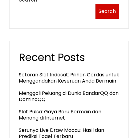
Search
Recent Posts
Setoran Slot Indosat: Pilihan Cerdas untuk
Menggandakan Keseruan Anda Bermain
Menggali Peluang di Dunia BandarQQ dan
DominoQQ
Slot Pulsa: Gaya Baru Bermain dan
Menang di Internet
Serunya Live Draw Macau: Hasil dan
Prediksi Togel Terbaru