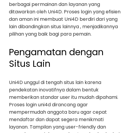
berbagai permainan dan layanan yang
ditawarkan oleh Uni4D. Proses login yang efisien
dan aman ini membuat Uni4D berdiri dari yang
lain dibandingkan situs lainnya , menjadikannya
pilihan yang baik bagi para pemain.
Pengamatan dengan
Situs Lain
Uni4D unggul di tengah situs lain karena
pendekatan inovatifnya dalam bentuk
memberikan standar user itu mudah dipahami.
Proses login uni4d dirancang agar
mempermudah anggota baru agar cepat
mendaftar dan dapat segera menikmati
layanan. Tampilan yang user-friendly dan