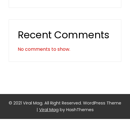
Recent Comments
No comments to show.
© 2021 Viral Mag. All Right Reserved.
WordPress Theme
|
Viral Mag
by HashThemes