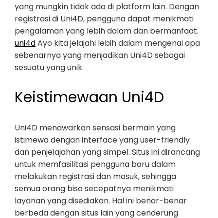
yang mungkin tidak ada di platform lain. Dengan
registrasi di Uni4D, pengguna dapat menikmati
pengalaman yang lebih dalam dan bermanfaat.
uni4d
Ayo kita jelajahi lebih dalam mengenai apa
sebenarnya yang menjadikan Uni4D sebagai
sesuatu yang unik.
Keistimewaan Uni4D
Uni4D menawarkan sensasi bermain yang
istimewa dengan interface yang user-friendly
dan penjelajahan yang simpel. Situs ini dirancang
untuk memfasilitasi pengguna baru dalam
melakukan registrasi dan masuk, sehingga
semua orang bisa secepatnya menikmati
layanan yang disediakan. Hal ini benar-benar
berbeda dengan situs lain yang cenderung