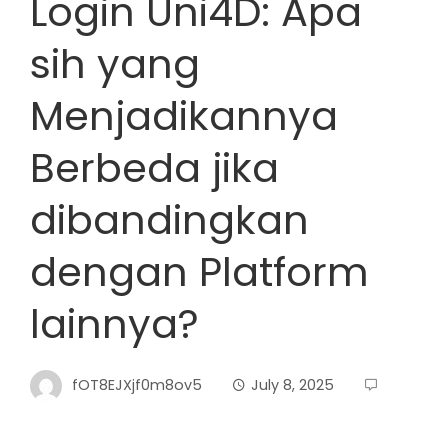
Login Uni4D: Apa
sih yang
Menjadikannya
Berbeda jika
dibandingkan
dengan Platform
lainnya?
fOT8EJXjf0m8ov5
July 8, 2025