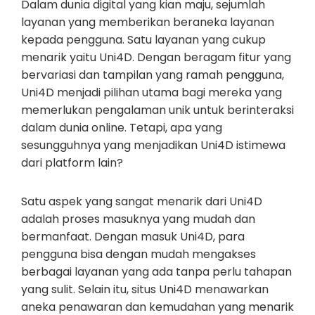
Dalam dunia digital yang kian maju, sejumlah
layanan yang memberikan beraneka layanan
kepada pengguna. Satu layanan yang cukup
menarik yaitu Uni4D. Dengan beragam fitur yang
bervariasi dan tampilan yang ramah pengguna,
Uni4D menjadi pilihan utama bagi mereka yang
memerlukan pengalaman unik untuk berinteraksi
dalam dunia online. Tetapi, apa yang
sesungguhnya yang menjadikan Uni4D istimewa
dari platform lain?
Satu aspek yang sangat menarik dari Uni4D
adalah proses masuknya yang mudah dan
bermanfaat. Dengan masuk Uni4D, para
pengguna bisa dengan mudah mengakses
berbagai layanan yang ada tanpa perlu tahapan
yang sulit. Selain itu, situs Uni4D menawarkan
aneka penawaran dan kemudahan yang menarik