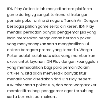
IDN Play Online telah menjadi antara platform
game daring yg sangat terkenal di kalangan
pemain poker online di negara Tanah Air. Dengan
berbagai pilihan game serta ciri keren, IDN Play
menarik perhatian banyak penggemar judi yang
ingin merasakan pengalaman bermain poker
yang menyenangkan serta menghasilkan. Di
antara beragam promo yang tersedia, Warga
Poker adalah salah satu situs yang memberikan
akses untuk layanan IDN Play dengan keunggulan
yang memudahkan bagi para pemain.Dalam
artikel ini, kita akan menyelidiki banyak fitur
menarik yang disediakan dari IDN Play, seperti
IDNPoker serta poker IDN, dan cara WargaPoker
memfasilitasi bagi penggemar agar terhubung
serta bermain permainan…