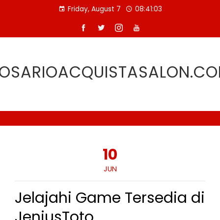
Skip
Friday, August 7
08:41:03
to
content
OSARIOACQUISTASALON.C
10
JUN
Jelajahi Game Tersedia di
JeniusToto