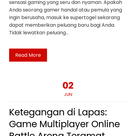
sensasi gaming yang seru dan nyaman. Apakah
Anda seorang gamer handal atau pemula yang
ingin berusaha, masuk ke supertogel sekarang
dapat memberikan peluang baru bagi Anda.
Tidak lewatkan peluang…
Read More
02
JUN
Ketegangan di Lapas:
Game Multiplayer Online