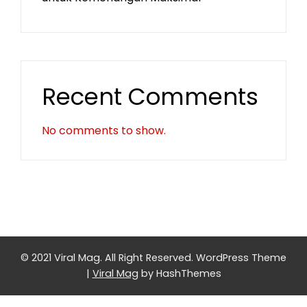
Recent Comments
No comments to show.
© 2021 Viral Mag. All Right Reserved.
WordPress Theme
|
Viral Mag
by HashThemes