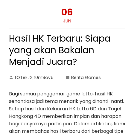
06
JUN
Hasil HK Terbaru: Siapa
yang akan Bakalan
Menjadi Juara?
fOT8EJXjf0m8ov5
Berita Games
Bagi semua penggemar game lotto, hasil HK
senantiasa jadi tema menarik yang dinanti-nanti.
Setiap hasil dari Keluaran HK Lotto 6D dan Togel
Hongkong 4D memberikan impian dan harapan
bagi banyaknya partisipan. Dalam artikel ini, kami
akan membahas hasil terbaru dari berbagai tipe