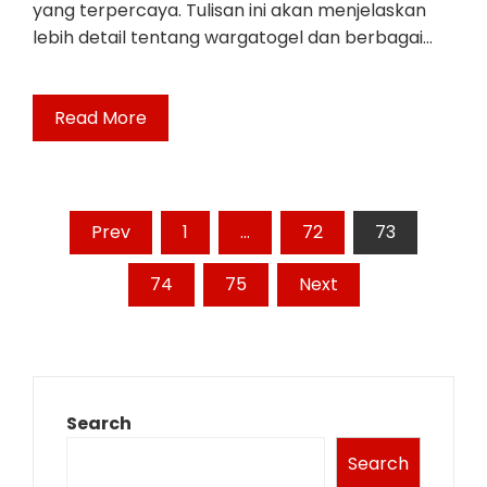
yang terpercaya. Tulisan ini akan menjelaskan
lebih detail tentang wargatogel dan berbagai…
Read More
Posts
Prev
1
…
72
73
pagination
74
75
Next
Search
Search