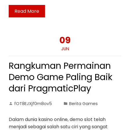
Read More
09
JUN
Rangkuman Permainan
Demo Game Paling Baik
dari PragmaticPlay
fOT8EJXjf0m8ov5
Berita Games
Dalam dunia kasino online, demo slot telah
menjadi sebagai salah satu ciri yang sangat