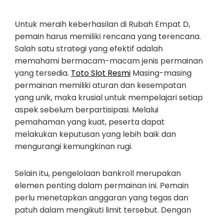
Untuk meraih keberhasilan di Rubah Empat D,
pemain harus memiliki rencana yang terencana.
Salah satu strategi yang efektif adalah
memahami bermacam-macam jenis permainan
yang tersedia.
Toto Slot Resmi
Masing-masing
permainan memiliki aturan dan kesempatan
yang unik, maka krusial untuk mempelajari setiap
aspek sebelum berpartisipasi. Melalui
pemahaman yang kuat, peserta dapat
melakukan keputusan yang lebih baik dan
mengurangi kemungkinan rugi.
Selain itu, pengelolaan bankroll merupakan
elemen penting dalam permainan ini. Pemain
perlu menetapkan anggaran yang tegas dan
patuh dalam mengikuti limit tersebut. Dengan