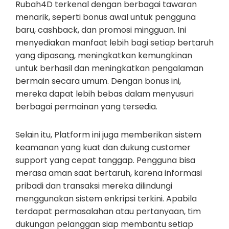
Rubah4D terkenal dengan berbagai tawaran
menarik, seperti bonus awal untuk pengguna
baru, cashback, dan promosi mingguan. Ini
menyediakan manfaat lebih bagi setiap bertaruh
yang dipasang, meningkatkan kemungkinan
untuk berhasil dan meningkatkan pengalaman
bermain secara umum. Dengan bonus ini,
mereka dapat lebih bebas dalam menyusuri
berbagai permainan yang tersedia.
Selain itu, Platform ini juga memberikan sistem
keamanan yang kuat dan dukung customer
support yang cepat tanggap. Pengguna bisa
merasa aman saat bertaruh, karena informasi
pribadi dan transaksi mereka dilindungi
menggunakan sistem enkripsi terkini. Apabila
terdapat permasalahan atau pertanyaan, tim
dukungan pelanggan siap membantu setiap