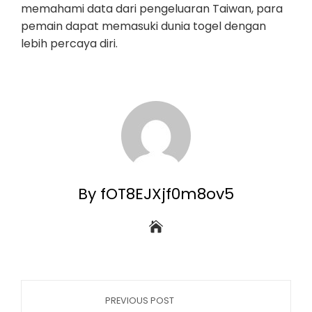
memahami data dari pengeluaran Taiwan, para
pemain dapat memasuki dunia togel dengan
lebih percaya diri.
By fOT8EJXjf0m8ov5
PREVIOUS POST