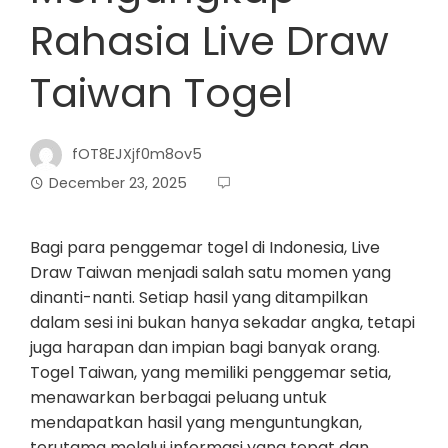
Rahasia Live Draw
Taiwan Togel
fOT8EJXjf0m8ov5
December 23, 2025
Bagi para penggemar togel di Indonesia, Live
Draw Taiwan menjadi salah satu momen yang
dinanti-nanti. Setiap hasil yang ditampilkan
dalam sesi ini bukan hanya sekadar angka, tetapi
juga harapan dan impian bagi banyak orang.
Togel Taiwan, yang memiliki penggemar setia,
menawarkan berbagai peluang untuk
mendapatkan hasil yang menguntungkan,
terutama melalui informasi yang tepat dan