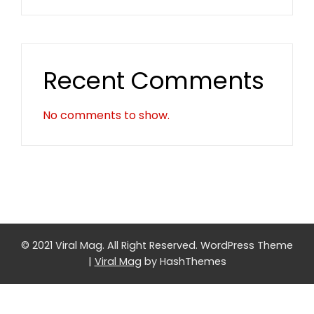
Recent Comments
No comments to show.
© 2021 Viral Mag. All Right Reserved.
WordPress Theme
|
Viral Mag
by HashThemes