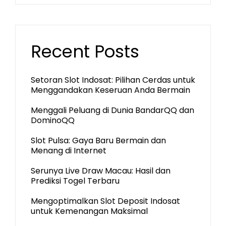
Recent Posts
Setoran Slot Indosat: Pilihan Cerdas untuk
Menggandakan Keseruan Anda Bermain
Menggali Peluang di Dunia BandarQQ dan
DominoQQ
Slot Pulsa: Gaya Baru Bermain dan
Menang di Internet
Serunya Live Draw Macau: Hasil dan
Prediksi Togel Terbaru
Mengoptimalkan Slot Deposit Indosat
untuk Kemenangan Maksimal