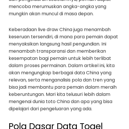
mencoba merumuskan angka-angka yang
mungkin akan muncul di masa depan.
Keberadaan live draw China juga menambah
keseruan tersendiri, di mana para pemain dapat
menyaksikan langsung hasil pengundian. Ini
menambah transparansi dan memberikan
kesempatan bagi pemain untuk lebih terlibat
dalam proses permainan. Dalam artikel ini, kita
akan mengungkap berbagai data China yang
relevan, serta menganalisis pola dan tren yang
bisa jadi membantu para pemain dalam meraih
keberuntungan. Mari kita telusuri lebih dalam
mengenai dunia toto China dan apa yang bisa
dipelajari dari pengeluaran yang ada.
Pola Dasar Data Togel