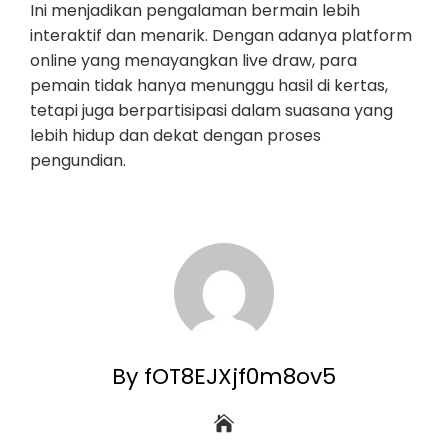
Ini menjadikan pengalaman bermain lebih
interaktif dan menarik. Dengan adanya platform
online yang menayangkan live draw, para
pemain tidak hanya menunggu hasil di kertas,
tetapi juga berpartisipasi dalam suasana yang
lebih hidup dan dekat dengan proses
pengundian.
By fOT8EJXjf0m8ov5