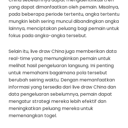
yang dapat dimanfaatkan oleh pemain. Misalnya,
pada beberapa periode tertentu, angka tertentu
mungkin lebih sering muncul dibandingkan angka
lainnya, menciptakan peluang bagi pemain untuk
fokus pada angka-angka tersebut.
Selain itu, live draw China juga memberikan data
real-time yang memungkinkan pemain untuk
melihat hasil pengeluaran langsung. Ini penting
untuk memahami bagaimana pola tersebut
berubah seiring waktu. Dengan memanfaatkan
informasi yang tersedia dari live draw China dan
data pengeluaran sebelumnya, pemain dapat
mengatur strategi mereka lebih efektif dan
meningkatkan peluang mereka untuk
memenangkan togel.