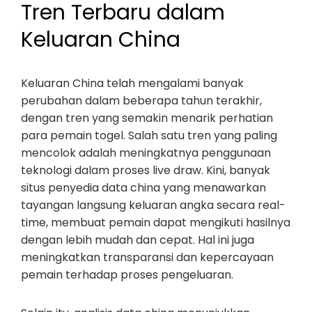
Tren Terbaru dalam
Keluaran China
Keluaran China telah mengalami banyak
perubahan dalam beberapa tahun terakhir,
dengan tren yang semakin menarik perhatian
para pemain togel. Salah satu tren yang paling
mencolok adalah meningkatnya penggunaan
teknologi dalam proses live draw. Kini, banyak
situs penyedia data china yang menawarkan
tayangan langsung keluaran angka secara real-
time, membuat pemain dapat mengikuti hasilnya
dengan lebih mudah dan cepat. Hal ini juga
meningkatkan transparansi dan kepercayaan
pemain terhadap proses pengeluaran.