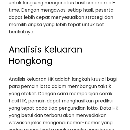
untuk langsung menganalisis hasil secara real-
time. Dengan mengawasi setiap hasil, peserta
dapat lebih cepat menyesuaikan strategi dan
memilih angka yang lebih tepat untuk bet
berikutnya.
Analisis Keluaran
Hongkong
Analisis keluaran HK adalah langkah krusial bagi
para pemain lotto dalam membangun taktik
yang efektif. Dengan cara mempelajari corak
hasil HK, pemain dapat menghasilkan prediksi
yang tepat pada tiap pengundian lotto. Data HK
yang betul dan terbaru akan menyediakan
wawasan jelas mengenai nomor-nomor yang
sering muncul serta angka-angka yang jarang