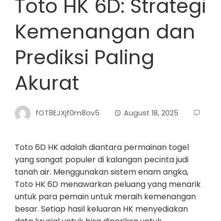
Toto HK 6D: Strategi
Kemenangan dan
Prediksi Paling
Akurat
fOT8EJXjf0m8ov5
August 18, 2025
Toto 6D HK adalah diantara permainan togel
yang sangat populer di kalangan pecinta judi
tanah air. Menggunakan sistem enam angka,
Toto HK 6D menawarkan peluang yang menarik
untuk para pemain untuk meraih kemenangan
besar. Setiap hasil keluaran HK menyediakan