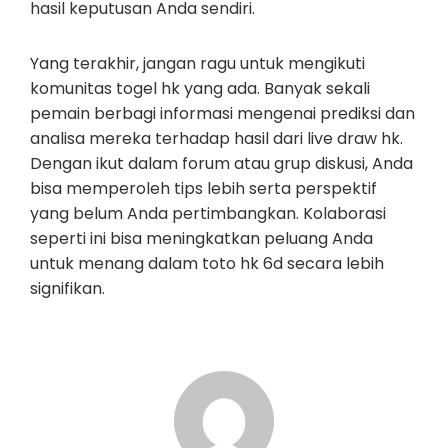
hasil keputusan Anda sendiri.
Yang terakhir, jangan ragu untuk mengikuti
komunitas togel hk yang ada. Banyak sekali
pemain berbagi informasi mengenai prediksi dan
analisa mereka terhadap hasil dari live draw hk.
Dengan ikut dalam forum atau grup diskusi, Anda
bisa memperoleh tips lebih serta perspektif
yang belum Anda pertimbangkan. Kolaborasi
seperti ini bisa meningkatkan peluang Anda
untuk menang dalam toto hk 6d secara lebih
signifikan.