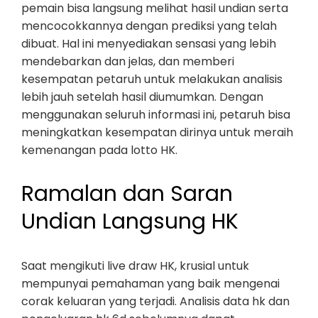
pemain bisa langsung melihat hasil undian serta
mencocokkannya dengan prediksi yang telah
dibuat. Hal ini menyediakan sensasi yang lebih
mendebarkan dan jelas, dan memberi
kesempatan petaruh untuk melakukan analisis
lebih jauh setelah hasil diumumkan. Dengan
menggunakan seluruh informasi ini, petaruh bisa
meningkatkan kesempatan dirinya untuk meraih
kemenangan pada lotto HK.
Ramalan dan Saran
Undian Langsung HK
Saat mengikuti live draw HK, krusial untuk
mempunyai pemahaman yang baik mengenai
corak keluaran yang terjadi. Analisis data hk dan