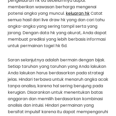
pengeluaran hk 6d sebelumnya dapat
memberikan wawasan berharga mengenai
potensi angka yang muncul.
keluaran hk
Catat
semua hasil dari live draw hk yang dan cari tahu
angka-angka yang sering tampil serta yang
jarang. Dengan data hk yang akurat, Anda dapat
membuat prediksi yang lebih berbasis informasi
untuk permainan togel hk 6d.
Saran selanjutnya adalah bermain dengan bijak.
Setiap taruhan yang taruhan yang Anda lakukan
Anda lakukan harus berdasarkan pada strategi
jelas. Hindari terbawa untuk menaruh angka acak
tanpa analisa, karena hal sering berujung pada
kerugian. Disarankan untuk menentukan batas
anggaran dan memilih berdasarkan kombinasi
analisis dan intuisi. Hindari permainan yang
bersifat impulsif karena itu dapat mempengaruhi