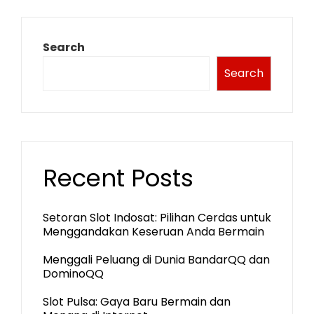
Search
Search
Recent Posts
Setoran Slot Indosat: Pilihan Cerdas untuk
Menggandakan Keseruan Anda Bermain
Menggali Peluang di Dunia BandarQQ dan
DominoQQ
Slot Pulsa: Gaya Baru Bermain dan