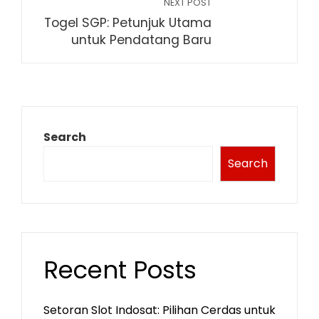
NEXT POST
Togel SGP: Petunjuk Utama
untuk Pendatang Baru
Search
Search
Recent Posts
Setoran Slot Indosat: Pilihan Cerdas untuk