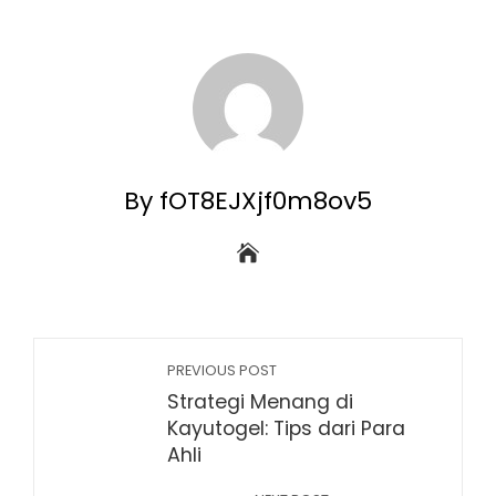
By fOT8EJXjf0m8ov5
PREVIOUS POST
Strategi Menang di
Kayutogel: Tips dari Para
Ahli