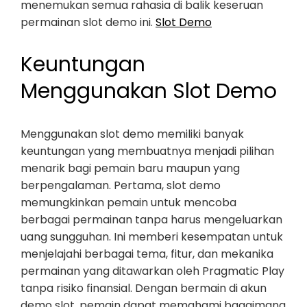
menemukan semua rahasia di balik keseruan
permainan slot demo ini.
Slot Demo
Keuntungan
Menggunakan Slot Demo
Menggunakan slot demo memiliki banyak
keuntungan yang membuatnya menjadi pilihan
menarik bagi pemain baru maupun yang
berpengalaman. Pertama, slot demo
memungkinkan pemain untuk mencoba
berbagai permainan tanpa harus mengeluarkan
uang sungguhan. Ini memberi kesempatan untuk
menjelajahi berbagai tema, fitur, dan mekanika
permainan yang ditawarkan oleh Pragmatic Play
tanpa risiko finansial. Dengan bermain di akun
demo slot, pemain dapat memahami bagaimana