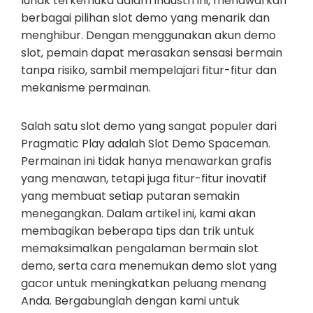
lunak terkemuka dalam industri ini, menawarkan
berbagai pilihan slot demo yang menarik dan
menghibur. Dengan menggunakan akun demo
slot, pemain dapat merasakan sensasi bermain
tanpa risiko, sambil mempelajari fitur-fitur dan
mekanisme permainan.
Salah satu slot demo yang sangat populer dari
Pragmatic Play adalah Slot Demo Spaceman.
Permainan ini tidak hanya menawarkan grafis
yang menawan, tetapi juga fitur-fitur inovatif
yang membuat setiap putaran semakin
menegangkan. Dalam artikel ini, kami akan
membagikan beberapa tips dan trik untuk
memaksimalkan pengalaman bermain slot
demo, serta cara menemukan demo slot yang
gacor untuk meningkatkan peluang menang
Anda. Bergabunglah dengan kami untuk