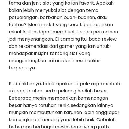
tema dan jenis slot yang kalian favorit. Apakah
kalian lebih menyukai slot dengan tema
petualangan, berbahan buah-buahan, atau
fantasi? Memilih slot yang cocok berdasarkan
minat kalian dapat membuat proses permainan
jadi menyenangkan. Di samping itu, baca review
dan rekomendasi dari gamer yang lain untuk
mendapat insight tentang slot yang
menguntungkan hari ini dan mesin online
terpercaya.
Pada akhirnya, tidak lupakan aspek-aspek sebab
ukuran taruhan serta peluang hadiah besar.
Beberapa mesin memberikan kemenangan
besar hanya taruhan renik, sedangkan lainnya
mungkin membutuhkan taruhan lebih tinggi agar
kemungkinan menang yang lebih baik. Cobalah
beberapa berbagai mesin demo yang gratis