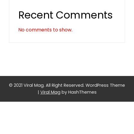
Recent Comments
No comments to show.
© 2021 Viral Mag. All Right Reserved.
WordPress Theme
|
Viral Mag
by HashThemes