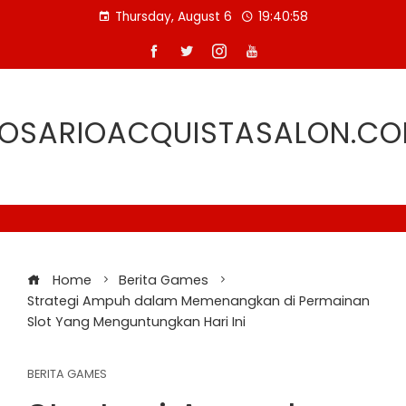
Skip
Thursday, August 6
19:40:59
to
content
OSARIOACQUISTASALON.C
Home
Berita Games
Strategi Ampuh dalam Memenangkan di Permainan
Slot Yang Menguntungkan Hari Ini
BERITA GAMES