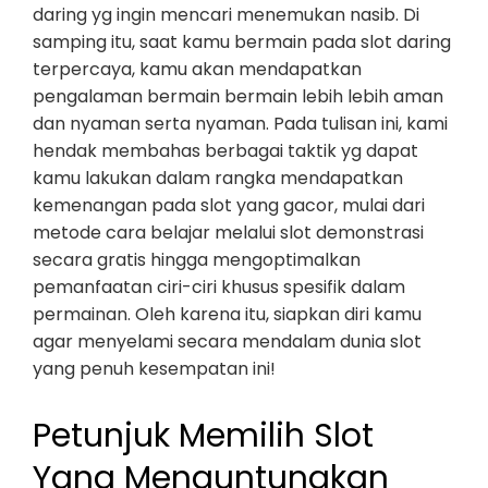
daring yg ingin mencari menemukan nasib. Di
samping itu, saat kamu bermain pada slot daring
terpercaya, kamu akan mendapatkan
pengalaman bermain bermain lebih lebih aman
dan nyaman serta nyaman. Pada tulisan ini, kami
hendak membahas berbagai taktik yg dapat
kamu lakukan dalam rangka mendapatkan
kemenangan pada slot yang gacor, mulai dari
metode cara belajar melalui slot demonstrasi
secara gratis hingga mengoptimalkan
pemanfaatan ciri-ciri khusus spesifik dalam
permainan. Oleh karena itu, siapkan diri kamu
agar menyelami secara mendalam dunia slot
yang penuh kesempatan ini!
Petunjuk Memilih Slot
Yang Menguntungkan