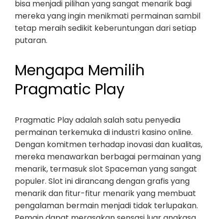
bisa menjadi pilihan yang sangat menarik bagi
mereka yang ingin menikmati permainan sambil
tetap meraih sedikit keberuntungan dari setiap
putaran.
Mengapa Memilih
Pragmatic Play
Pragmatic Play adalah salah satu penyedia
permainan terkemuka di industri kasino online.
Dengan komitmen terhadap inovasi dan kualitas,
mereka menawarkan berbagai permainan yang
menarik, termasuk slot Spaceman yang sangat
populer. Slot ini dirancang dengan grafis yang
menarik dan fitur-fitur menarik yang membuat
pengalaman bermain menjadi tidak terlupakan.
Pemain dapat merasakan sensasi luar angkasa