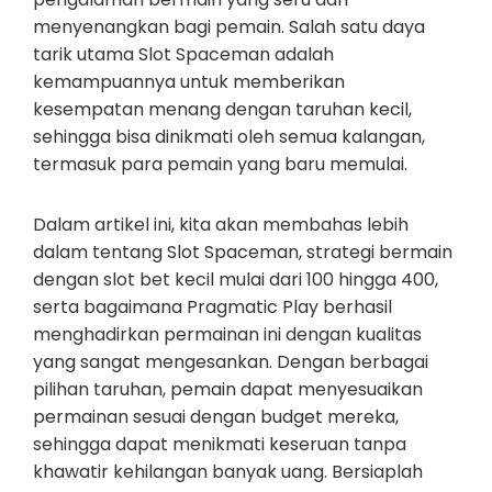
menyenangkan bagi pemain. Salah satu daya
tarik utama Slot Spaceman adalah
kemampuannya untuk memberikan
kesempatan menang dengan taruhan kecil,
sehingga bisa dinikmati oleh semua kalangan,
termasuk para pemain yang baru memulai.
Dalam artikel ini, kita akan membahas lebih
dalam tentang Slot Spaceman, strategi bermain
dengan slot bet kecil mulai dari 100 hingga 400,
serta bagaimana Pragmatic Play berhasil
menghadirkan permainan ini dengan kualitas
yang sangat mengesankan. Dengan berbagai
pilihan taruhan, pemain dapat menyesuaikan
permainan sesuai dengan budget mereka,
sehingga dapat menikmati keseruan tanpa
khawatir kehilangan banyak uang. Bersiaplah