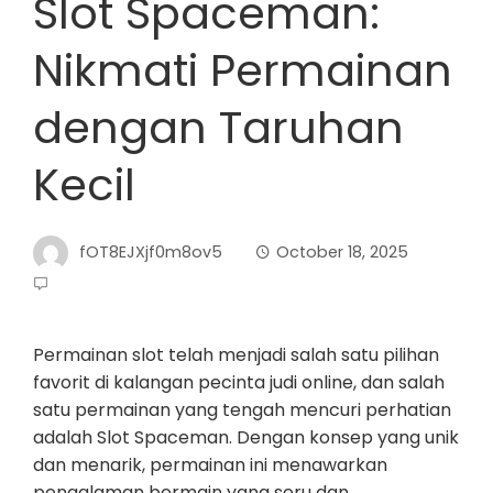
Slot Spaceman:
Nikmati Permainan
dengan Taruhan
Kecil
fOT8EJXjf0m8ov5
October 18, 2025
Permainan slot telah menjadi salah satu pilihan
favorit di kalangan pecinta judi online, dan salah
satu permainan yang tengah mencuri perhatian
adalah Slot Spaceman. Dengan konsep yang unik
dan menarik, permainan ini menawarkan
pengalaman bermain yang seru dan