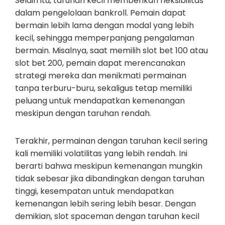
Selain itu, taruhan kecil memberikan fleksibilitas
dalam pengelolaan bankroll. Pemain dapat
bermain lebih lama dengan modal yang lebih
kecil, sehingga memperpanjang pengalaman
bermain. Misalnya, saat memilih slot bet 100 atau
slot bet 200, pemain dapat merencanakan
strategi mereka dan menikmati permainan
tanpa terburu-buru, sekaligus tetap memiliki
peluang untuk mendapatkan kemenangan
meskipun dengan taruhan rendah.
Terakhir, permainan dengan taruhan kecil sering
kali memiliki volatilitas yang lebih rendah. Ini
berarti bahwa meskipun kemenangan mungkin
tidak sebesar jika dibandingkan dengan taruhan
tinggi, kesempatan untuk mendapatkan
kemenangan lebih sering lebih besar. Dengan
demikian, slot spaceman dengan taruhan kecil