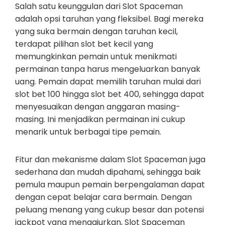
Salah satu keunggulan dari Slot Spaceman
adalah opsi taruhan yang fleksibel. Bagi mereka
yang suka bermain dengan taruhan kecil,
terdapat pilihan slot bet kecil yang
memungkinkan pemain untuk menikmati
permainan tanpa harus mengeluarkan banyak
uang. Pemain dapat memilih taruhan mulai dari
slot bet 100 hingga slot bet 400, sehingga dapat
menyesuaikan dengan anggaran masing-
masing. Ini menjadikan permainan ini cukup
menarik untuk berbagai tipe pemain.
Fitur dan mekanisme dalam Slot Spaceman juga
sederhana dan mudah dipahami, sehingga baik
pemula maupun pemain berpengalaman dapat
dengan cepat belajar cara bermain. Dengan
peluang menang yang cukup besar dan potensi
jackpot yang menggiurkan, Slot Spaceman