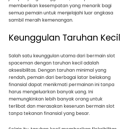
memberikan kesempatan yang menarik bagi
semua pemain untuk menjelajahi luar angkasa
sambil meraih kemenangan.
Keunggulan Taruhan Kecil
Salah satu keunggulan utama dari bermain slot
spaceman dengan taruhan kecil adalah
aksesibilitas. Dengan taruhan minimal yang
rendah, pemain dari berbagai latar belakang
finansial dapat menikmati permainan ini tanpa
harus mengeluarkan banyak uang. Ini
memungkinkan lebih banyak orang untuk
terlibat dan merasakan keseruan bermain slot
tanpa tekanan finansial yang besar.