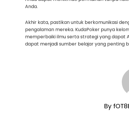
Anda.
Akhir kata, pastikan untuk berkomunikasi de
pengalaman mereka. KudaPoker punya kelomp
memperbaiki ilmu serta strategi yang dapat An
dapat menjadi sumber belajar yang penting 
By fOT