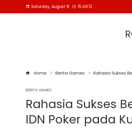
Skip
Saturday, August 8
15:49:12
to
content
R
Home
Berita Games
Rahasia Sukses B
BERITA GAMES
Rahasia Sukses 
IDN Poker pada K