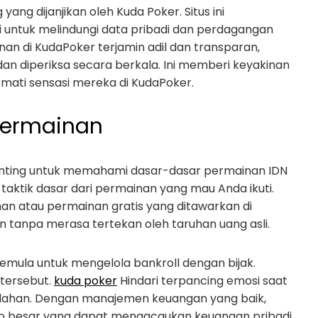
ng dijanjikan oleh Kuda Poker. Situs ini
i untuk melindungi data pribadi dan perdagangan
an di KudaPoker terjamin adil dan transparan,
n diperiksa secara berkala. Ini memberi keyakinan
mati sensasi mereka di KudaPoker.
Permainan
penting untuk memahami dasar-dasar permainan IDN
 taktik dasar dari permainan yang mau Anda ikuti.
n atau permainan gratis yang ditawarkan di
 tanpa merasa tertekan oleh taruhan uang asli.
mula untuk mengelola bankroll dengan bijak.
 tersebut.
kuda poker
Hindari terpancing emosi saat
alahan. Dengan manajemen keuangan yang baik,
ko besar yang dapat mengacaukan keuangan pribadi