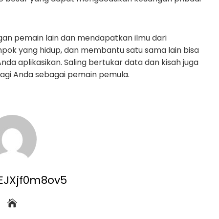
ngan pemain lain dan mendapatkan ilmu dari
ok yang hidup, dan membantu satu sama lain bisa
da aplikasikan. Saling bertukar data dan kisah juga
bagi Anda sebagai pemain pemula.
8EJXjf0m8ov5