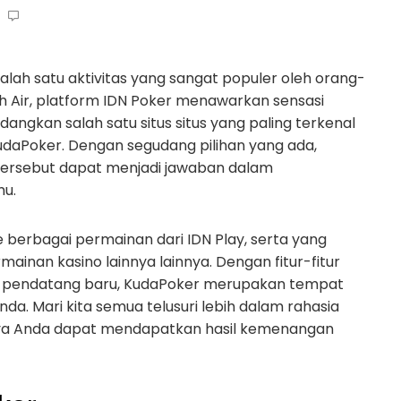
alah satu aktivitas yang sangat populer oleh orang-
ah Air, platform IDN Poker menawarkan sensasi
ngkan salah satu situs situs yang paling terkenal
udaPoker. Dengan segudang pilihan yang ada,
 tersebut dapat menjadi jawaban dalam
u.
erbagai permainan dari IDN Play, serta yang
nan kasino lainnya lainnya. Dengan fitur-fitur
i pendatang baru, KudaPoker merupakan tempat
da. Mari kita semua telusuri lebih dalam rahasia
aya Anda dapat mendapatkan hasil kemenangan