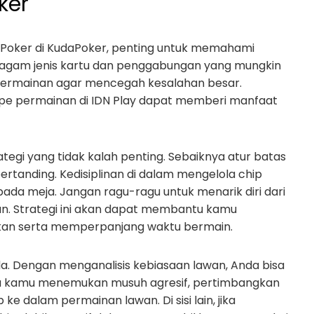
ker
 Poker di KudaPoker, penting untuk memahami
ragam jenis kartu dan penggabungan yang mungkin
 permainan agar mencegah kesalahan besar.
ipe permainan di IDN Play dapat memberi manfaat
egi yang tidak kalah penting. Sebaiknya atur batas
rtanding. Kedisiplinan di dalam mengelola chip
ada meja. Jangan ragu-ragu untuk menarik diri dari
kan. Strategi ini akan dapat membantu kamu
fikan serta memperpanjang waktu bermain.
a. Dengan menganalisis kebiasaan lawan, Anda bisa
ila kamu menemukan musuh agresif, pertimbangkan
e dalam permainan lawan. Di sisi lain, jika