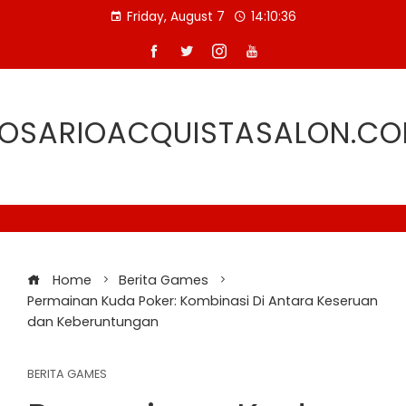
Skip
Friday, August 7
14:10:36
to
content
OSARIOACQUISTASALON.C
Home
Berita Games
Permainan Kuda Poker: Kombinasi Di Antara Keseruan
dan Keberuntungan
BERITA GAMES