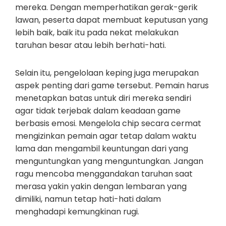
mereka. Dengan memperhatikan gerak-gerik
lawan, peserta dapat membuat keputusan yang
lebih baik, baik itu pada nekat melakukan
taruhan besar atau lebih berhati-hati.
Selain itu, pengelolaan keping juga merupakan
aspek penting dari game tersebut. Pemain harus
menetapkan batas untuk diri mereka sendiri
agar tidak terjebak dalam keadaan game
berbasis emosi. Mengelola chip secara cermat
mengizinkan pemain agar tetap dalam waktu
lama dan mengambil keuntungan dari yang
menguntungkan yang menguntungkan. Jangan
ragu mencoba menggandakan taruhan saat
merasa yakin yakin dengan lembaran yang
dimiliki, namun tetap hati-hati dalam
menghadapi kemungkinan rugi.