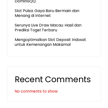
DominoQQ
Slot Pulsa: Gaya Baru Bermain dan
Menang di Internet
Serunya Live Draw Macau: Hasil dan
Prediksi Togel Terbaru
Mengoptimalkan Slot Deposit Indosat
untuk Kemenangan Maksimal
Recent Comments
No comments to show.