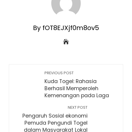
By fOT8EJXjf0m8ov5
PREVIOUS POST
Kuda Togel: Rahasia
Berhasil Memperoleh
Kemenangan pada Laga
NEXT POST
Pengaruh Sosial ekonomi
Pemuda Pengundi Togel
dalam Masyarakat Lokal