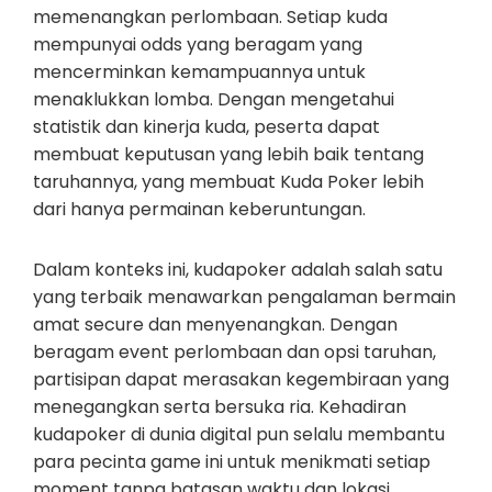
memenangkan perlombaan. Setiap kuda
mempunyai odds yang beragam yang
mencerminkan kemampuannya untuk
menaklukkan lomba. Dengan mengetahui
statistik dan kinerja kuda, peserta dapat
membuat keputusan yang lebih baik tentang
taruhannya, yang membuat Kuda Poker lebih
dari hanya permainan keberuntungan.
Dalam konteks ini, kudapoker adalah salah satu
yang terbaik menawarkan pengalaman bermain
amat secure dan menyenangkan. Dengan
beragam event perlombaan dan opsi taruhan,
partisipan dapat merasakan kegembiraan yang
menegangkan serta bersuka ria. Kehadiran
kudapoker di dunia digital pun selalu membantu
para pecinta game ini untuk menikmati setiap
moment tanpa batasan waktu dan lokasi.