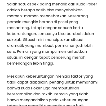
Salah satu aspek paling menarik dari Kuda Poker
adalah betapa nasib bisa menyebabkan
momen-momen mendebarkan. Seseorang
pemain mungkin berada di posisi yang
menantang, tetapi dengan sebuah kartu
keberuntungan, semuanya bisa berubah dalam
sekejab. Situasi ini ini menciptakan situasi
dramatik yang membuat permainan jadi lebih
seru. Pemain yang mampu memanfaatkan
situasi ini dengan tepat cenderung meraih
kemenangan lebih tinggi.
Meskipun keberuntungan menjadi faktor yang
tidak dapat diabaikan, penting untuk memahami
bahwa Kuda Poker juga membutuhkan
keterampilan dan taktik. Pemain yang tidak
hanya mengandalkan pada keberuntungan
tetapi juga memiliki pengertian yang baik