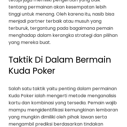
tentang permainan akan kesempatan lebih
tinggi untuk menang. Oleh karena itu, nasib bisa
menjadi partner terbaik atau musuh yang
terburuk, tergantung pada bagaimana pemain
menghadap dalam kerangka strategi dan pilihan
yang mereka buat.
Taktik Di Dalam Bermain
Kuda Poker
Salah satu taktik yaitu penting dalam permainan
Kuda Poker ialah mengerti metode menganalisis
kartu dan kombinasi yang tersedia. Pemain wajib
mampu mengidentifikasi kemungkinan lembaran
yang mungkin dimiliki oleh pihak lawan serta
mengambil prediksi berdasarkan tindakan