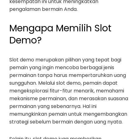
kesempatan ini untuk meningkatkan
pengalaman bermain Anda.
Mengapa Memilih Slot
Demo?
Slot demo merupakan pilihan yang tepat bagi
pemain yang ingin mencoba berbagai jenis
permainan tanpa harus mempertaruhkan uang
sungguhan. Melalui slot demo, pemain dapat
mengeksplorasi fitur-fitur menarik, memahami
mekanisme permainan, dan merasakan suasana
permainan yang sebenarnya. Hal ini
memungkinkan pemain untuk mengembangkan
strategi sebelum bermain dengan uang nyata.
Selain itu, slot demo juga memberikan