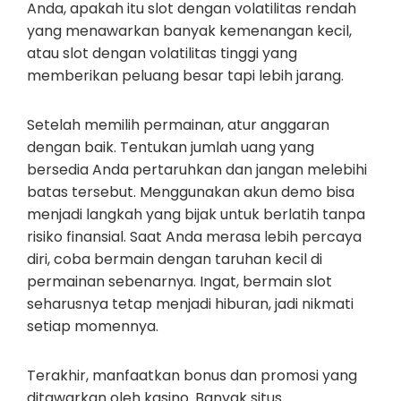
Anda, apakah itu slot dengan volatilitas rendah
yang menawarkan banyak kemenangan kecil,
atau slot dengan volatilitas tinggi yang
memberikan peluang besar tapi lebih jarang.
Setelah memilih permainan, atur anggaran
dengan baik. Tentukan jumlah uang yang
bersedia Anda pertaruhkan dan jangan melebihi
batas tersebut. Menggunakan akun demo bisa
menjadi langkah yang bijak untuk berlatih tanpa
risiko finansial. Saat Anda merasa lebih percaya
diri, coba bermain dengan taruhan kecil di
permainan sebenarnya. Ingat, bermain slot
seharusnya tetap menjadi hiburan, jadi nikmati
setiap momennya.
Terakhir, manfaatkan bonus dan promosi yang
ditawarkan oleh kasino. Banyak situs