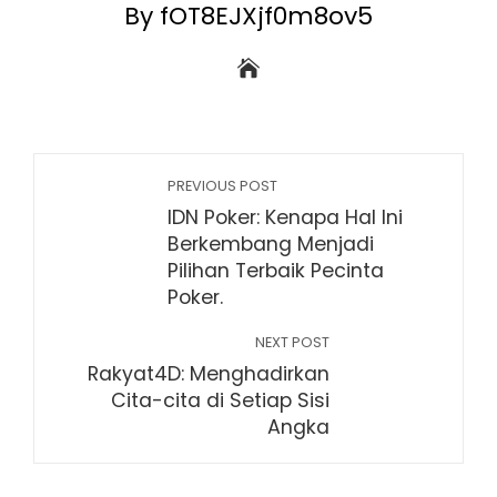
By fOT8EJXjf0m8ov5
PREVIOUS POST
IDN Poker: Kenapa Hal Ini
Berkembang Menjadi
Pilihan Terbaik Pecinta
Poker.
NEXT POST
Rakyat4D: Menghadirkan
Cita-cita di Setiap Sisi
Angka