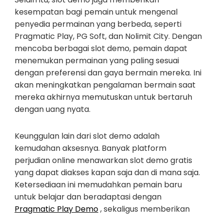
kesempatan bagi pemain untuk mengenal
penyedia permainan yang berbeda, seperti
Pragmatic Play, PG Soft, dan Nolimit City. Dengan
mencoba berbagai slot demo, pemain dapat
menemukan permainan yang paling sesuai
dengan preferensi dan gaya bermain mereka. Ini
akan meningkatkan pengalaman bermain saat
mereka akhirnya memutuskan untuk bertaruh
dengan uang nyata.
Keunggulan lain dari slot demo adalah
kemudahan aksesnya. Banyak platform
perjudian online menawarkan slot demo gratis
yang dapat diakses kapan saja dan di mana saja.
Ketersediaan ini memudahkan pemain baru
untuk belajar dan beradaptasi dengan
Pragmatic Play Demo
, sekaligus memberikan