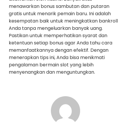
menawarkan bonus sambutan dan putaran
gratis untuk menarik pemain baru. Ini adalah
kesempatan baik untuk meningkatkan bankroll
Anda tanpa mengeluarkan banyak uang.
Pastikan untuk memperhatikan syarat dan
ketentuan setiap bonus agar Anda tahu cara
memanfaatkannya dengan efektif. Dengan
menerapkan tips ini, Anda bisa menikmati
pengalaman bermain slot yang lebih
menyenangkan dan menguntungkan.