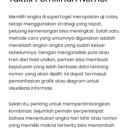
Memilih angka di supertogel merupakan uji coba,
tetapi menggunakan strategi yang tepat,
peluang kemenangan bisa meningkat. Salah satu
metode cara yang umumnya digunakan adalah
menelaah angka-angka yang sudah keluar
sebelumnya. Dengan menganalisis pola atau
tren dari hasil undian, pemain bisa membuat
keputusan yang lebih berbasis data tentang
nomor yang akan dipilih. Ini dapat termasuk
pemanfaatan grafik atau diagram untuk
visualisasi informasi.
Selain itu, penting untuk mempertimbangkan
kombinasi. Sejumlah pemain berpendapat
bahwa menentukan angka hari lahir atau nomor
yang memiliki makna tertentu bisa menambah