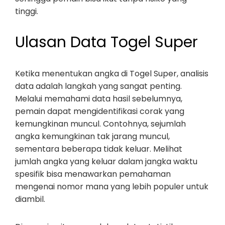
tinggi.
Ulasan Data Togel Super
Ketika menentukan angka di Togel Super, analisis
data adalah langkah yang sangat penting.
Melalui memahami data hasil sebelumnya,
pemain dapat mengidentifikasi corak yang
kemungkinan muncul. Contohnya, sejumlah
angka kemungkinan tak jarang muncul,
sementara beberapa tidak keluar. Melihat
jumlah angka yang keluar dalam jangka waktu
spesifik bisa menawarkan pemahaman
mengenai nomor mana yang lebih populer untuk
diambil.