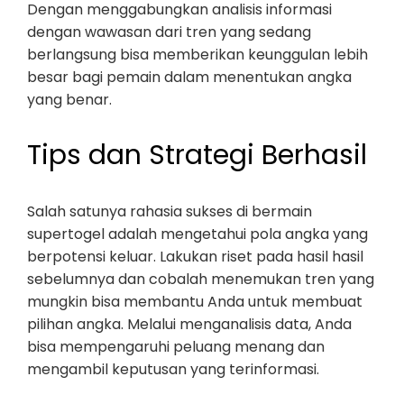
Dengan menggabungkan analisis informasi
dengan wawasan dari tren yang sedang
berlangsung bisa memberikan keunggulan lebih
besar bagi pemain dalam menentukan angka
yang benar.
Tips dan Strategi Berhasil
Salah satunya rahasia sukses di bermain
supertogel adalah mengetahui pola angka yang
berpotensi keluar. Lakukan riset pada hasil hasil
sebelumnya dan cobalah menemukan tren yang
mungkin bisa membantu Anda untuk membuat
pilihan angka. Melalui menganalisis data, Anda
bisa mempengaruhi peluang menang dan
mengambil keputusan yang terinformasi.