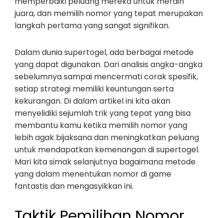
memperbaiki peluang mereka untuk meraih
juara, dan memilih nomor yang tepat merupakan
langkah pertama yang sangat signifikan.
Dalam dunia supertogel, ada berbagai metode
yang dapat digunakan. Dari analisis angka-angka
sebelumnya sampai mencermati corak spesifik,
setiap strategi memiliki keuntungan serta
kekurangan. Di dalam artikel ini kita akan
menyelidiki sejumlah trik yang tepat yang bisa
membantu kamu ketika memilih nomor yang
lebih agak bijaksana dan meningkatkan peluang
untuk mendapatkan kemenangan di supertogel.
Mari kita simak selanjutnya bagaimana metode
yang dalam menentukan nomor di game
fantastis dan mengasyikkan ini.
Taktik Pemilihan Nomor