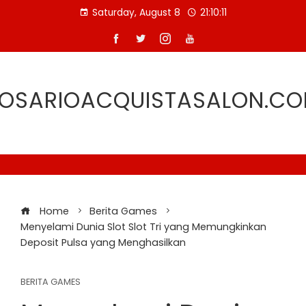
Skip
Saturday, August 8
21:10:12
to
content
OSARIOACQUISTASALON.C
Home
Berita Games
Menyelami Dunia Slot Slot Tri yang Memungkinkan
Deposit Pulsa yang Menghasilkan
BERITA GAMES