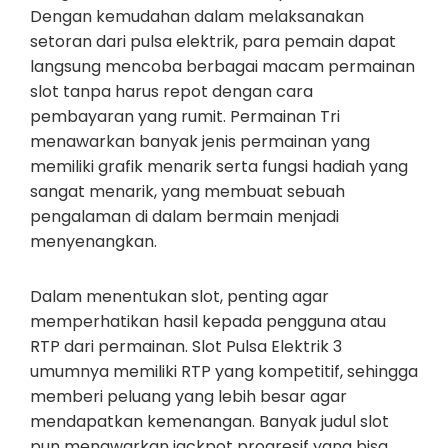
Dengan kemudahan dalam melaksanakan
setoran dari pulsa elektrik, para pemain dapat
langsung mencoba berbagai macam permainan
slot tanpa harus repot dengan cara
pembayaran yang rumit. Permainan Tri
menawarkan banyak jenis permainan yang
memiliki grafik menarik serta fungsi hadiah yang
sangat menarik, yang membuat sebuah
pengalaman di dalam bermain menjadi
menyenangkan.
Dalam menentukan slot, penting agar
memperhatikan hasil kepada pengguna atau
RTP dari permainan. Slot Pulsa Elektrik 3
umumnya memiliki RTP yang kompetitif, sehingga
memberi peluang yang lebih besar agar
mendapatkan kemenangan. Banyak judul slot
pun menawarkan jackpot progresif yang bisa