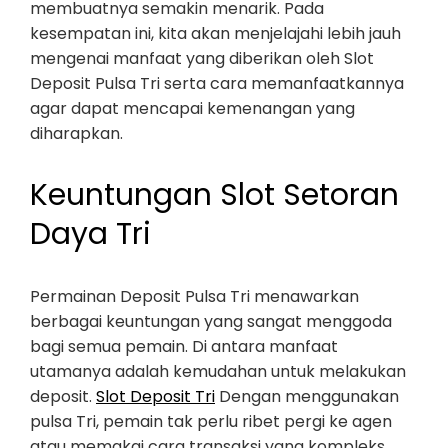
membuatnya semakin menarik. Pada
kesempatan ini, kita akan menjelajahi lebih jauh
mengenai manfaat yang diberikan oleh Slot
Deposit Pulsa Tri serta cara memanfaatkannya
agar dapat mencapai kemenangan yang
diharapkan.
Keuntungan Slot Setoran
Daya Tri
Permainan Deposit Pulsa Tri menawarkan
berbagai keuntungan yang sangat menggoda
bagi semua pemain. Di antara manfaat
utamanya adalah kemudahan untuk melakukan
deposit.
Slot Deposit Tri
Dengan menggunakan
pulsa Tri, pemain tak perlu ribet pergi ke agen
atau memakai cara transaksi yang kompleks