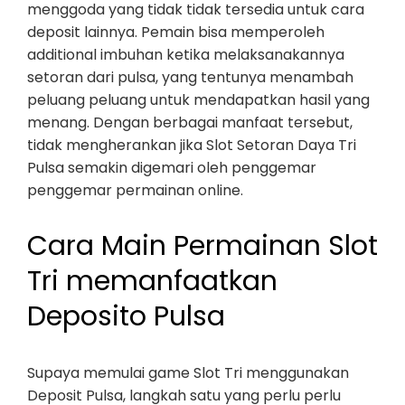
menggoda yang tidak tidak tersedia untuk cara
deposit lainnya. Pemain bisa memperoleh
additional imbuhan ketika melaksanakannya
setoran dari pulsa, yang tentunya menambah
peluang peluang untuk mendapatkan hasil yang
menang. Dengan berbagai manfaat tersebut,
tidak mengherankan jika Slot Setoran Daya Tri
Pulsa semakin digemari oleh penggemar
penggemar permainan online.
Cara Main Permainan Slot
Tri memanfaatkan
Deposito Pulsa
Supaya memulai game Slot Tri menggunakan
Deposit Pulsa, langkah satu yang perlu perlu