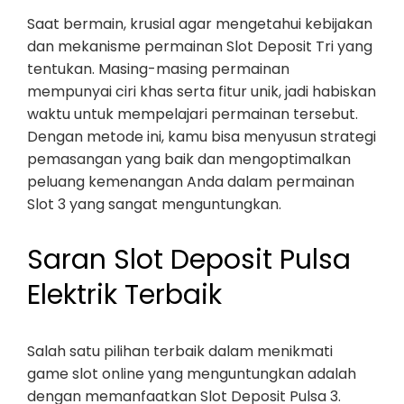
Saat bermain, krusial agar mengetahui kebijakan
dan mekanisme permainan Slot Deposit Tri yang
tentukan. Masing-masing permainan
mempunyai ciri khas serta fitur unik, jadi habiskan
waktu untuk mempelajari permainan tersebut.
Dengan metode ini, kamu bisa menyusun strategi
pemasangan yang baik dan mengoptimalkan
peluang kemenangan Anda dalam permainan
Slot 3 yang sangat menguntungkan.
Saran Slot Deposit Pulsa
Elektrik Terbaik
Salah satu pilihan terbaik dalam menikmati
game slot online yang menguntungkan adalah
dengan memanfaatkan Slot Deposit Pulsa 3.