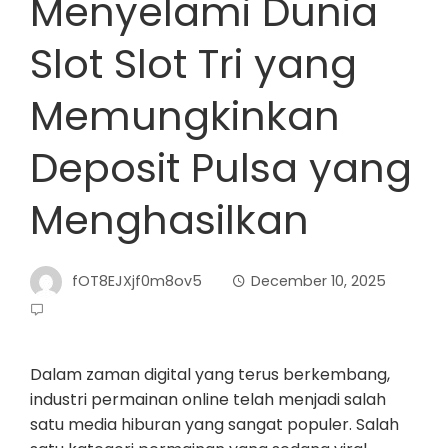
Menyelami Dunia
Slot Slot Tri yang
Memungkinkan
Deposit Pulsa yang
Menghasilkan
fOT8EJXjf0m8ov5
December 10, 2025
Dalam zaman digital yang terus berkembang,
industri permainan online telah menjadi salah
satu media hiburan yang sangat populer. Salah