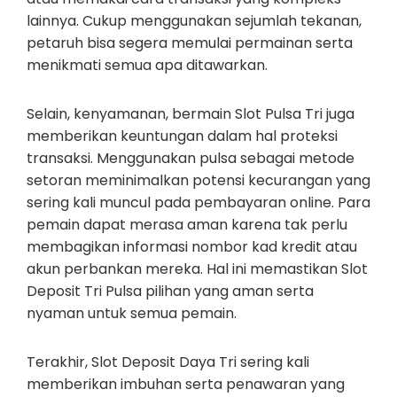
lainnya. Cukup menggunakan sejumlah tekanan,
petaruh bisa segera memulai permainan serta
menikmati semua apa ditawarkan.
Selain, kenyamanan, bermain Slot Pulsa Tri juga
memberikan keuntungan dalam hal proteksi
transaksi. Menggunakan pulsa sebagai metode
setoran meminimalkan potensi kecurangan yang
sering kali muncul pada pembayaran online. Para
pemain dapat merasa aman karena tak perlu
membagikan informasi nombor kad kredit atau
akun perbankan mereka. Hal ini memastikan Slot
Deposit Tri Pulsa pilihan yang aman serta
nyaman untuk semua pemain.
Terakhir, Slot Deposit Daya Tri sering kali
memberikan imbuhan serta penawaran yang