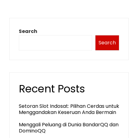
Search
Search
Recent Posts
Setoran Slot Indosat: Pilihan Cerdas untuk
Menggandakan Keseruan Anda Bermain
Menggali Peluang di Dunia BandarQQ dan
DominoQQ