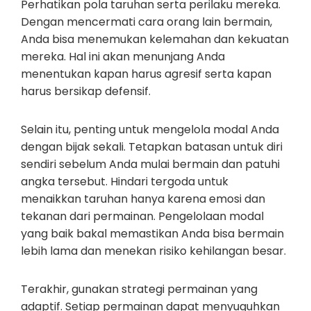
Perhatikan pola taruhan serta perilaku mereka.
Dengan mencermati cara orang lain bermain,
Anda bisa menemukan kelemahan dan kekuatan
mereka. Hal ini akan menunjang Anda
menentukan kapan harus agresif serta kapan
harus bersikap defensif.
Selain itu, penting untuk mengelola modal Anda
dengan bijak sekali. Tetapkan batasan untuk diri
sendiri sebelum Anda mulai bermain dan patuhi
angka tersebut. Hindari tergoda untuk
menaikkan taruhan hanya karena emosi dan
tekanan dari permainan. Pengelolaan modal
yang baik bakal memastikan Anda bisa bermain
lebih lama dan menekan risiko kehilangan besar.
Terakhir, gunakan strategi permainan yang
adaptif. Setiap permainan dapat menyuguhkan