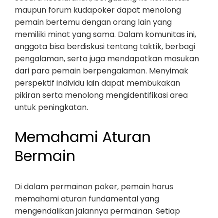
maupun forum kudapoker dapat menolong
pemain bertemu dengan orang lain yang
memiliki minat yang sama. Dalam komunitas ini,
anggota bisa berdiskusi tentang taktik, berbagi
pengalaman, serta juga mendapatkan masukan
dari para pemain berpengalaman. Menyimak
perspektif individu lain dapat membukakan
pikiran serta menolong mengidentifikasi area
untuk peningkatan.
Memahami Aturan
Bermain
Di dalam permainan poker, pemain harus
memahami aturan fundamental yang
mengendalikan jalannya permainan. Setiap