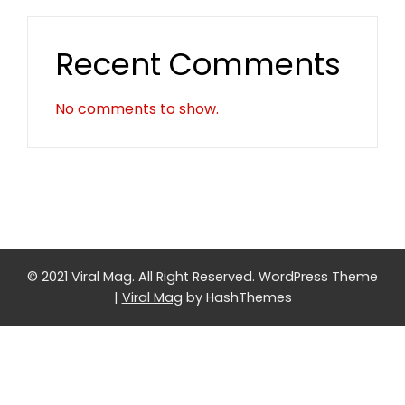
Recent Comments
No comments to show.
© 2021 Viral Mag. All Right Reserved.
WordPress Theme
|
Viral Mag
by HashThemes