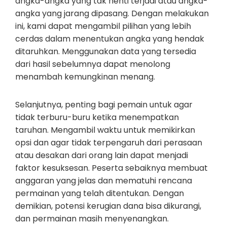
angka-angka yang tak henti terjadi atau angka-
angka yang jarang dipasang. Dengan melakukan
ini, kami dapat mengambil pilihan yang lebih
cerdas dalam menentukan angka yang hendak
ditaruhkan. Menggunakan data yang tersedia
dari hasil sebelumnya dapat menolong
menambah kemungkinan menang.
Selanjutnya, penting bagi pemain untuk agar
tidak terburu-buru ketika menempatkan
taruhan. Mengambil waktu untuk memikirkan
opsi dan agar tidak terpengaruh dari perasaan
atau desakan dari orang lain dapat menjadi
faktor kesuksesan. Peserta sebaiknya membuat
anggaran yang jelas dan mematuhi rencana
permainan yang telah ditentukan. Dengan
demikian, potensi kerugian dana bisa dikurangi,
dan permainan masih menyenangkan.