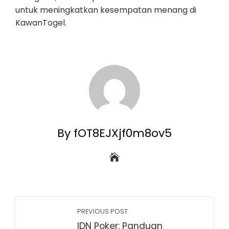
untuk meningkatkan kesempatan menang di
KawanTogel.
By fOT8EJXjf0m8ov5
PREVIOUS POST
IDN Poker: Panduan