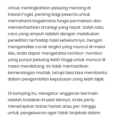
Untuk meningkatkan peluang menang di
KawanTogel, penting bagi peserta untuk
memahami bagaimana fungsi permainan dan
memanfaatkan strategi yang tepat. Salah satu
cara yang ampuh adalah dengan melakukan
penelitian terhadap hasil sebelumnya. Dengan
menganalisis corak angka yang muncul di masa
lalu, anda dapat mengetahui nombor-nombor
yang punya peluang lebih tinggi untuk muncul di
masa mendatang. Ini tidak memastikan
kemenangan mutlak, tetapi bisa bisa membantu
dalam pengambilan keputusan yang lebih bijak.
Di samping itu, mengatur anggaran bermain
adalah tindakan krusial lainnya. Anda perlu
menetapkan batas harian atau per minggu
untuk pengeluaran agar tidak terjebak dalam