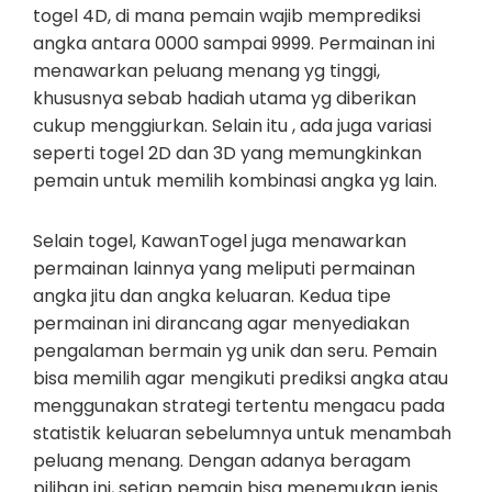
togel 4D, di mana pemain wajib memprediksi
angka antara 0000 sampai 9999. Permainan ini
menawarkan peluang menang yg tinggi,
khususnya sebab hadiah utama yg diberikan
cukup menggiurkan. Selain itu , ada juga variasi
seperti togel 2D dan 3D yang memungkinkan
pemain untuk memilih kombinasi angka yg lain.
Selain togel, KawanTogel juga menawarkan
permainan lainnya yang meliputi permainan
angka jitu dan angka keluaran. Kedua tipe
permainan ini dirancang agar menyediakan
pengalaman bermain yg unik dan seru. Pemain
bisa memilih agar mengikuti prediksi angka atau
menggunakan strategi tertentu mengacu pada
statistik keluaran sebelumnya untuk menambah
peluang menang. Dengan adanya beragam
pilihan ini, setiap pemain bisa menemukan jenis