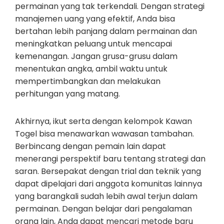
permainan yang tak terkendali. Dengan strategi
manajemen uang yang efektif, Anda bisa
bertahan lebih panjang dalam permainan dan
meningkatkan peluang untuk mencapai
kemenangan. Jangan grusa-grusu dalam
menentukan angka, ambil waktu untuk
mempertimbangkan dan melakukan
perhitungan yang matang.
Akhirnya, ikut serta dengan kelompok Kawan
Togel bisa menawarkan wawasan tambahan.
Berbincang dengan pemain lain dapat
menerangi perspektif baru tentang strategi dan
saran. Bersepakat dengan trial dan teknik yang
dapat dipelajari dari anggota komunitas lainnya
yang barangkali sudah lebih awal terjun dalam
permainan. Dengan belajar dari pengalaman
orang lain, Anda dapat mencari metode baru