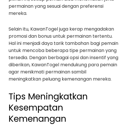
permainan yang sesuai dengan preferensi
mereka.
Selain itu, KawanTogel juga kerap mengadakan
promosi dan bonus untuk permainan tertentu.
Hal ini menjadi daya tarik tambahan bagi pemain
untuk mencoba beberapa tipe permainan yang
tersedia. Dengan berbagai opsi dan insentif yang
diberikan, KawanTogel mendukung para pemain
agar menikmati permainan sambil
meningkatkan peluang kemenangan mereka.
Tips Meningkatkan
Kesempatan
Kemenangan