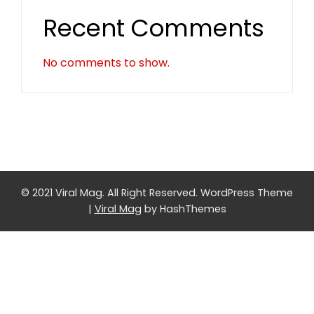
Recent Comments
No comments to show.
© 2021 Viral Mag. All Right Reserved.
WordPress Theme
|
Viral Mag
by HashThemes