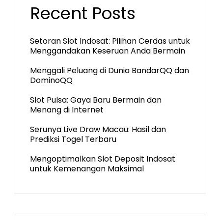
Recent Posts
Setoran Slot Indosat: Pilihan Cerdas untuk
Menggandakan Keseruan Anda Bermain
Menggali Peluang di Dunia BandarQQ dan
DominoQQ
Slot Pulsa: Gaya Baru Bermain dan
Menang di Internet
Serunya Live Draw Macau: Hasil dan
Prediksi Togel Terbaru
Mengoptimalkan Slot Deposit Indosat
untuk Kemenangan Maksimal