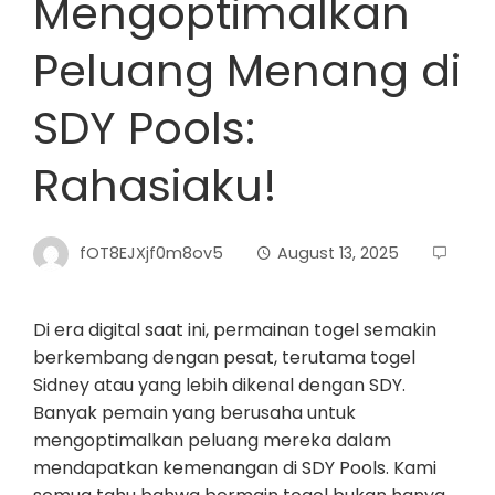
Mengoptimalkan
Peluang Menang di
SDY Pools:
Rahasiaku!
fOT8EJXjf0m8ov5
August 13, 2025
Di era digital saat ini, permainan togel semakin
berkembang dengan pesat, terutama togel
Sidney atau yang lebih dikenal dengan SDY.
Banyak pemain yang berusaha untuk
mengoptimalkan peluang mereka dalam
mendapatkan kemenangan di SDY Pools. Kami