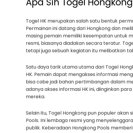
Apa Sih Togel Hongkong
Togel HK merupakan salah satu bentuk permain
Permainan ini datang dari Hongkong dan melib
masing pemain memiliki kesempatan untuk 
resmi, biasanya diadakan secara teratur. To
tetapi juga sebuah kegiatan itu melibatkan tak
Satu daya tarik utama utama dari Togel Hongk
HK. Pemain dapat mengakses informasi menge
bisa cabe jadi bahan pertimbangan dalam me
adanya akses informasi HK ini, diinginkan p
mereka.
Selain itu, Togel Hongkong pun populer akan 
Pools. Ini lembaga resmi yang menyelengga
publik. Keberadaan Hongkong Pools member