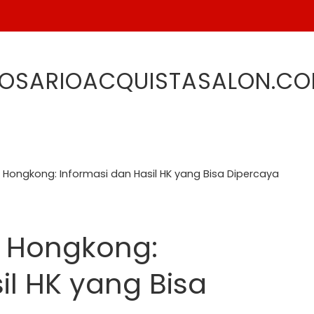
OSARIOACQUISTASALON.C
Hongkong: Informasi dan Hasil HK yang Bisa Dipercaya
 Hongkong:
il HK yang Bisa