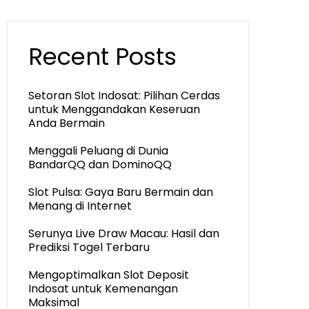
Recent Posts
Setoran Slot Indosat: Pilihan Cerdas
untuk Menggandakan Keseruan
Anda Bermain
Menggali Peluang di Dunia
BandarQQ dan DominoQQ
Slot Pulsa: Gaya Baru Bermain dan
Menang di Internet
Serunya Live Draw Macau: Hasil dan
Prediksi Togel Terbaru
Mengoptimalkan Slot Deposit
Indosat untuk Kemenangan
Maksimal