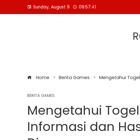
Skip
Sunday, August 9
09:57:42
to
content
R
Home
Berita Games
Mengetahui Togel 
BERITA GAMES
Mengetahui Togel
Informasi dan Has