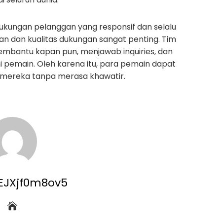
dukungan pelanggan yang responsif dan selalu
an dan kualitas dukungan sangat penting. Tim
embantu kapan pun, menjawab inquiries, dan
 pemain. Oleh karena itu, para pemain dapat
 mereka tanpa merasa khawatir.
8EJXjf0m8ov5