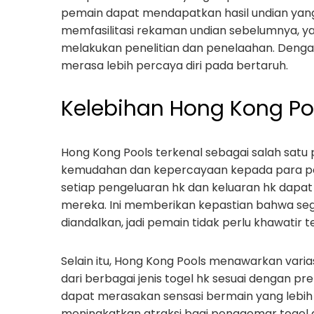
pemain dapat mendapatkan hasil undian yang te
memfasilitasi rekaman undian sebelumnya, y
melakukan penelitian dan penelaahan. Denga
merasa lebih percaya diri pada bertaruh.
Kelebihan Hong Kong Po
Hong Kong Pools terkenal sebagai salah sat
kemudahan dan kepercayaan kepada para pe
setiap pengeluaran hk dan keluaran hk dapat
mereka. Ini memberikan kepastian bahwa segal
diandalkan, jadi pemain tidak perlu khawatir 
Selain itu, Hong Kong Pools menawarkan vari
dari berbagai jenis togel hk sesuai dengan 
dapat merasakan sensasi bermain yang lebih
meningkatkan atraksi bagi penggemar togel di