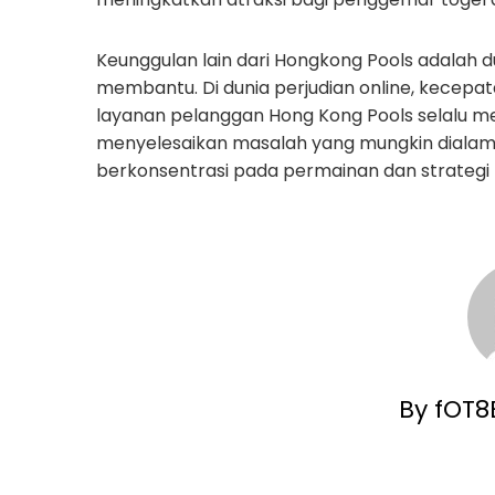
Keunggulan lain dari Hongkong Pools adalah 
membantu. Di dunia perjudian online, kecepat
layanan pelanggan Hong Kong Pools selalu m
menyelesaikan masalah yang mungkin dialami
berkonsentrasi pada permainan dan strategi
By fOT