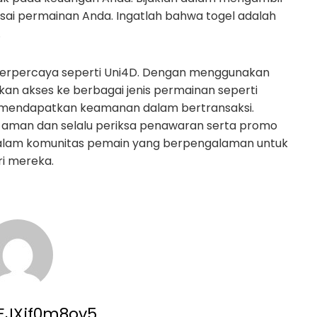
sai permainan Anda. Ingatlah bahwa togel adalah
.
g terpercaya seperti Uni4D. Dengan menggunakan
kan akses ke berbagai jenis permainan seperti
uga mendapatkan keamanan dalam bertransaksi.
 aman dan selalu periksa penawaran serta promo
dalam komunitas pemain yang berpengalaman untuk
i mereka.
8EJXjf0m8ov5