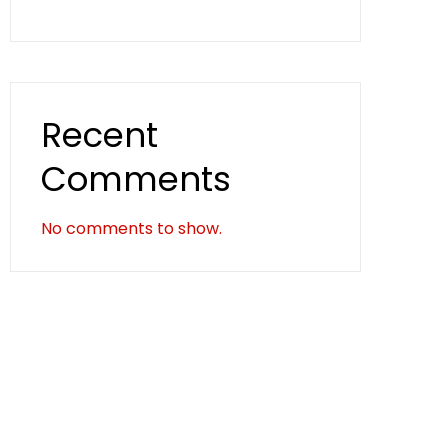
Recent
Comments
No comments to show.