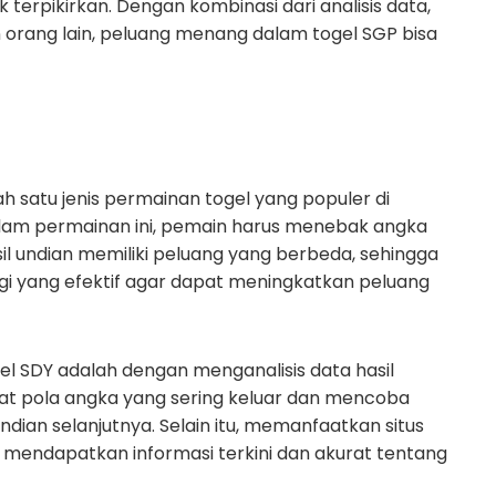
 terpikirkan. Dengan kombinasi dari analisis data,
 orang lain, peluang menang dalam togel SGP bisa
h satu jenis permainan togel yang populer di
Dalam permainan ini, pemain harus menebak angka
sil undian memiliki peluang yang berbeda, sehingga
i yang efektif agar dapat meningkatkan peluang
gel SDY adalah dengan menganalisis data hasil
at pola angka yang sering keluar dan mencoba
ian selanjutnya. Selain itu, memanfaatkan situs
endapatkan informasi terkini dan akurat tentang