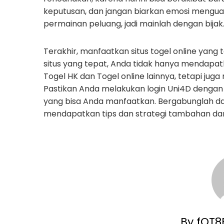
keputusan, dan jangan biarkan emosi mengua
permainan peluang, jadi mainlah dengan bijak
Terakhir, manfaatkan situs togel online yan
situs yang tepat, Anda tidak hanya mendapat
Togel HK dan Togel online lainnya, tetapi j
Pastikan Anda melakukan login Uni4D dengan
yang bisa Anda manfaatkan. Bergabunglah 
mendapatkan tips dan strategi tambahan dar
By fOT