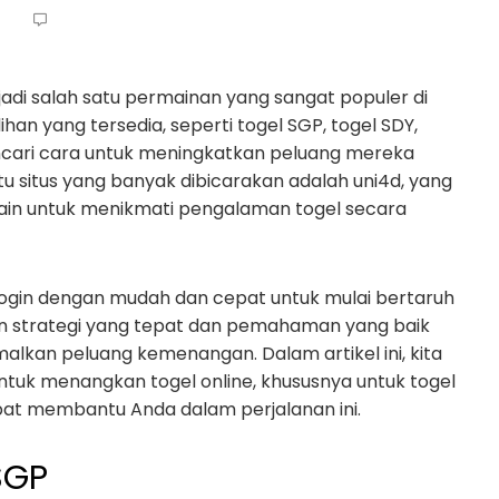
jadi salah satu permainan yang sangat populer di
an yang tersedia, seperti togel SGP, togel SDY,
ncari cara untuk meningkatkan peluang mereka
 situs yang banyak dibicarakan adalah uni4d, yang
n untuk menikmati pengalaman togel secara
 login dengan mudah dan cepat untuk mulai bertaruh
n strategi yang tepat dan pemahaman yang baik
alkan peluang kemenangan. Dalam artikel ini, kita
tuk menangkan togel online, khususnya untuk togel
pat membantu Anda dalam perjalanan ini.
SGP