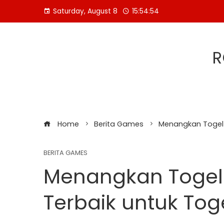
Skip
Saturday, August 8
15:54:54
to
content
R
Home
Berita Games
Menangkan Togel O
BERITA GAMES
Menangkan Togel O
Terbaik untuk Tog