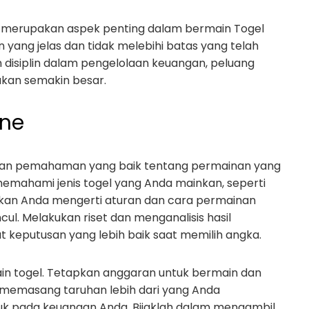
uga merupakan aspek penting dalam bermain Togel
ang jelas dan tidak melebihi batas yang telah
 disiplin dalam pengelolaan keuangan, peluang
kan semakin besar.
ine
ukan pemahaman yang baik tentang permainan yang
memahami jenis togel yang Anda mainkan, seperti
tikan Anda mengerti aturan dan cara permainan
ul. Melakukan riset dan menganalisis hasil
eputusan yang lebih baik saat memilih angka.
rmain togel. Tetapkan anggaran untuk bermain dan
 memasang taruhan lebih dari yang Anda
uruk pada keuangan Anda. Bijaklah dalam mengambil