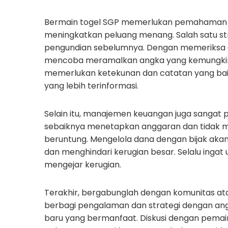
Bermain togel SGP memerlukan pemahaman ya
meningkatkan peluang menang. Salah satu str
pengundian sebelumnya. Dengan memeriksa 
mencoba meramalkan angka yang kemungkinan
memerlukan ketekunan dan catatan yang ba
yang lebih terinformasi.
Selain itu, manajemen keuangan juga sangat 
sebaiknya menetapkan anggaran dan tidak me
beruntung. Mengelola dana dengan bijak ak
dan menghindari kerugian besar. Selalu inga
mengejar kerugian.
Terakhir, bergabunglah dengan komunitas a
berbagi pengalaman dan strategi dengan an
baru yang bermanfaat. Diskusi dengan pemain