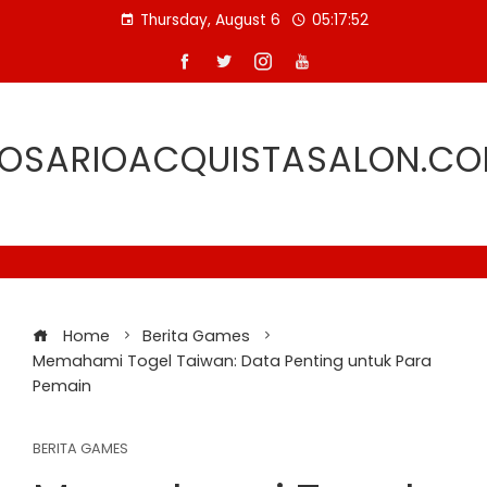
Skip
Thursday, August 6
05:17:52
to
content
OSARIOACQUISTASALON.C
Home
Berita Games
Memahami Togel Taiwan: Data Penting untuk Para
Pemain
BERITA GAMES