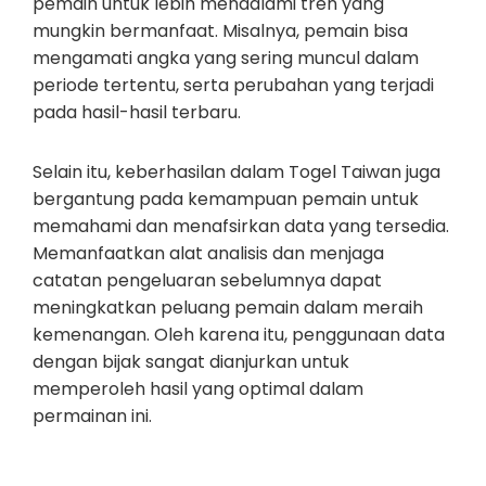
pemain untuk lebih mendalami tren yang
mungkin bermanfaat. Misalnya, pemain bisa
mengamati angka yang sering muncul dalam
periode tertentu, serta perubahan yang terjadi
pada hasil-hasil terbaru.
Selain itu, keberhasilan dalam Togel Taiwan juga
bergantung pada kemampuan pemain untuk
memahami dan menafsirkan data yang tersedia.
Memanfaatkan alat analisis dan menjaga
catatan pengeluaran sebelumnya dapat
meningkatkan peluang pemain dalam meraih
kemenangan. Oleh karena itu, penggunaan data
dengan bijak sangat dianjurkan untuk
memperoleh hasil yang optimal dalam
permainan ini.