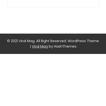
© 2021 Viral Mag. All Right Reserved.
WordPress Theme
|
Viral Mag
by HashThemes