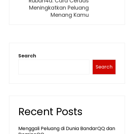
Rubah4d: Cara Cerdas
Meningkatkan Peluang
Menang Kamu
Search
Search
Recent Posts
Menggali Peluang di Dunia BandarQQ dan