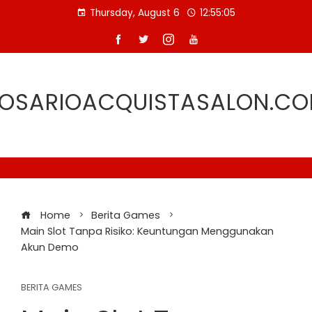
Skip
Thursday, August 6
12:55:06
to
content
OSARIOACQUISTASALON.C
Home
Berita Games
Main Slot Tanpa Risiko: Keuntungan Menggunakan
Akun Demo
BERITA GAMES