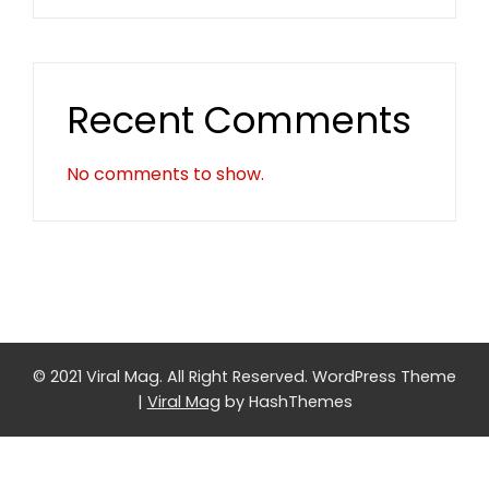
Recent Comments
No comments to show.
© 2021 Viral Mag. All Right Reserved.
WordPress Theme
|
Viral Mag
by HashThemes