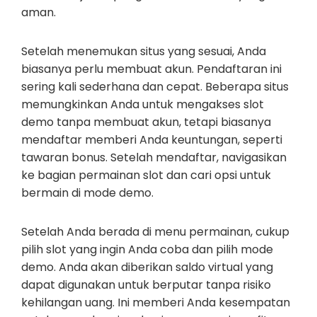
aman.
Setelah menemukan situs yang sesuai, Anda
biasanya perlu membuat akun. Pendaftaran ini
sering kali sederhana dan cepat. Beberapa situs
memungkinkan Anda untuk mengakses slot
demo tanpa membuat akun, tetapi biasanya
mendaftar memberi Anda keuntungan, seperti
tawaran bonus. Setelah mendaftar, navigasikan
ke bagian permainan slot dan cari opsi untuk
bermain di mode demo.
Setelah Anda berada di menu permainan, cukup
pilih slot yang ingin Anda coba dan pilih mode
demo. Anda akan diberikan saldo virtual yang
dapat digunakan untuk berputar tanpa risiko
kehilangan uang. Ini memberi Anda kesempatan