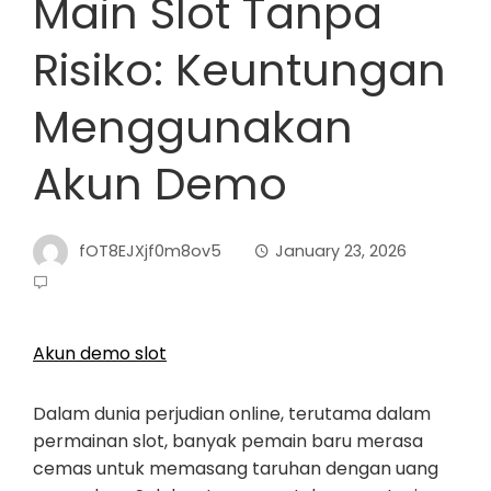
Main Slot Tanpa
Risiko: Keuntungan
Menggunakan
Akun Demo
fOT8EJXjf0m8ov5
January 23, 2026
Akun demo slot
Dalam dunia perjudian online, terutama dalam
permainan slot, banyak pemain baru merasa
cemas untuk memasang taruhan dengan uang