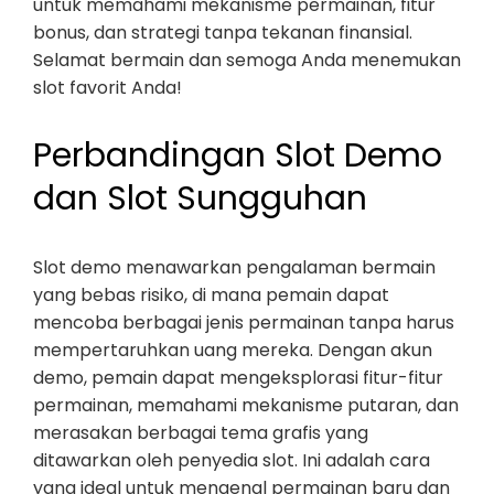
untuk memahami mekanisme permainan, fitur
bonus, dan strategi tanpa tekanan finansial.
Selamat bermain dan semoga Anda menemukan
slot favorit Anda!
Perbandingan Slot Demo
dan Slot Sungguhan
Slot demo menawarkan pengalaman bermain
yang bebas risiko, di mana pemain dapat
mencoba berbagai jenis permainan tanpa harus
mempertaruhkan uang mereka. Dengan akun
demo, pemain dapat mengeksplorasi fitur-fitur
permainan, memahami mekanisme putaran, dan
merasakan berbagai tema grafis yang
ditawarkan oleh penyedia slot. Ini adalah cara
yang ideal untuk mengenal permainan baru dan