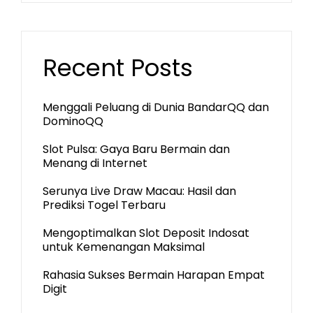
Recent Posts
Menggali Peluang di Dunia BandarQQ dan
DominoQQ
Slot Pulsa: Gaya Baru Bermain dan
Menang di Internet
Serunya Live Draw Macau: Hasil dan
Prediksi Togel Terbaru
Mengoptimalkan Slot Deposit Indosat
untuk Kemenangan Maksimal
Rahasia Sukses Bermain Harapan Empat
Digit