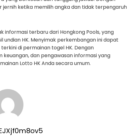
 jernih ketika memilih angka dan tidak terpengaruh
k informasi terbaru dari Hongkong Pools, yang
il undian HK. Menyimak perkembangan ini dapat
rkini di permainan togel HK. Dengan
lam keuangan, dan pengawasan informasi yang
ermainan Lotto HK Anda secara umum.
8EJXjf0m8ov5