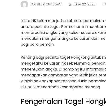
fOT8EJXjf0m8ov5
June 22, 2026
Lotto HK telah menjadi salah satu permainan ju
antara pecinta togel. Permainan ini memberi
memprediksi angka yang keluar secara akurat.
mendalam mengenai angka keluaran dan meto
bagi para pemain.
Penting bagi pecinta togel Hongkong untuk m
mengetahui keluaran hk sebelumnya, pemain 
menentukan angka. Di samping itu, informas
mendapatkan gambaran yang lebih jelas tent
jelajahi selengkapnya tentang dunia permai
ini untuk menambah kesempatan menang.
Pengenalan Togel Hong