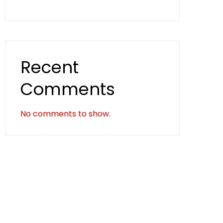
Recent
Comments
No comments to show.