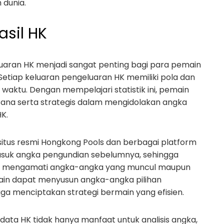
 dunia.
asil HK
luaran HK menjadi sangat penting bagi para pemain
etiap keluaran pengeluaran HK memiliki pola dan
 waktu. Dengan mempelajari statistik ini, pemain
sana serta strategis dalam mengidolakan angka
K.
situs resmi Hongkong Pools dan berbagai platform
masuk angka pengundian sebelumnya, sehingga
k mengamati angka-angka yang muncul maupun
ain dapat menyusun angka-angka pilihan
a menciptakan strategi bermain yang efisien.
a data HK tidak hanya manfaat untuk analisis angka,