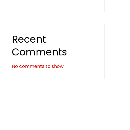
Recent
Comments
No comments to show.