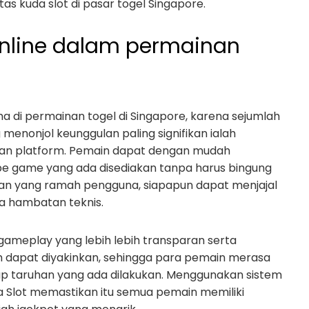
as kuda slot di pasar togel Singapore.
Online dalam permainan
ama di permainan togel di Singapore, karena sejumlah
menonjol keunggulan paling signifikan ialah
aan platform. Pemain dapat dengan mudah
pe game yang ada disediakan tanpa harus bingung
an yang ramah pengguna, siapapun dapat menjajal
a hambatan teknis.
gameplay yang lebih lebih transparan serta
aih dapat diyakinkan, sehingga para pemain merasa
iap taruhan yang ada dilakukan. Menggunakan sistem
da Slot memastikan itu semua pemain memiliki