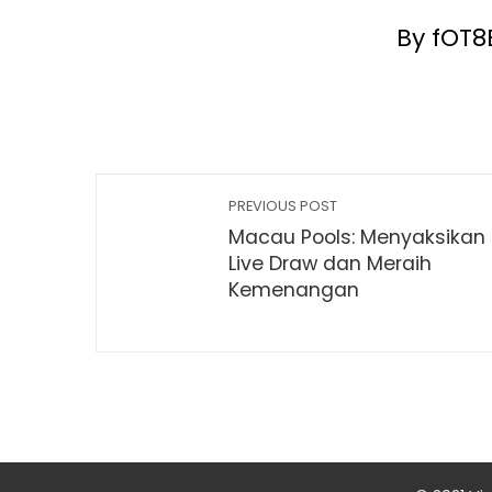
By fOT
PREVIOUS POST
Macau Pools: Menyaksikan
Live Draw dan Meraih
Kemenangan