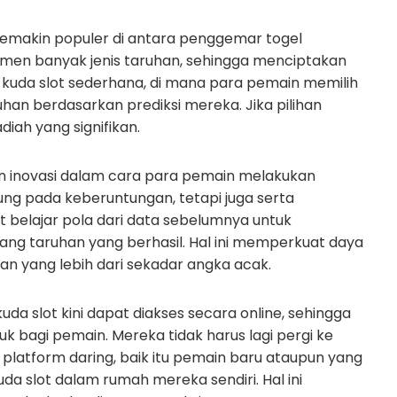
semakin populer di antara penggemar togel
men banyak jenis taruhan, sehingga menciptakan
kuda slot sederhana, di mana para pemain memilih
han berdasarkan prediksi mereka. Jika pilihan
ah yang signifikan.
n inovasi dalam cara para pemain melakukan
ung pada keberuntungan, tetapi juga serta
at belajar pola dari data sebelumnya untuk
g taruhan yang berhasil. Hal ini memperkuat daya
an yang lebih dari sekadar angka acak.
kuda slot kini dapat diakses secara online, sehingga
bagi pemain. Mereka tidak harus lagi pergi ke
ia platform daring, baik itu pemain baru ataupun yang
 slot dalam rumah mereka sendiri. Hal ini