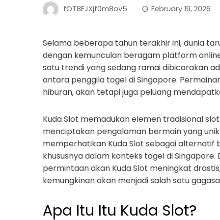
fOT8EJXjf0m8ov5
February 19, 2026
Selama beberapa tahun terakhir ini, dunia ta
dengan kemunculan beragam platform online
satu trendi yang sedang ramai dibicarakan adal
antara penggila togel di Singapore. Permain
hiburan, akan tetapi juga peluang mendapat
Kuda Slot memadukan elemen tradisional slot
menciptakan pengalaman bermain yang unik 
memperhatikan Kuda Slot sebagai alternatif 
khususnya dalam konteks togel di Singapore. 
permintaan akan Kuda Slot meningkat drasti
kemungkinan akan menjadi salah satu gagasan
Apa Itu Itu Kuda Slot?