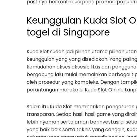
pastinya berkontribusi pada promosi popularit
Keunggulan Kuda Slot 
togel di Singapore
Kuda Slot sudah jadi pilihan utama pilihan ut
keunggulan yang yang disediakan. Yang paling 
kemudahan akses aksesibilitas dan penggun
bergabung lalu mulai memainkan berbagai ti
oleh prosedur yang kompleks. Dengan tampil
peruntungan mereka di Kuda Slot Online tanp
Selain itu, Kuda Slot memberikan pengaturan 
transparan. Setiap hasil hasil game yang dir
lebih nyaman serta aman berinvestasi di set
yang baik baik serta teknis yang canggih, Ku