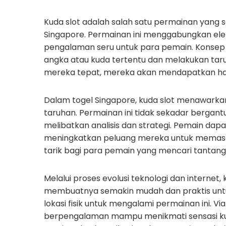
Kuda slot adalah salah satu permainan yang 
Singapore. Permainan ini menggabungkan ele
pengalaman seru untuk para pemain. Konsep 
angka atau kuda tertentu dan melakukan taru
mereka tepat, mereka akan mendapatkan hadi
Dalam togel Singapore, kuda slot menawarka
taruhan. Permainan ini tidak sekadar bergant
melibatkan analisis dan strategi. Pemain dap
meningkatkan peluang mereka untuk memasan
tarik bagi para pemain yang mencari tantang
Melalui proses evolusi teknologi dan internet, 
membuatnya semakin mudah dan praktis untuk 
lokasi fisik untuk mengalami permainan ini. V
berpengalaman mampu menikmati sensasi kuda