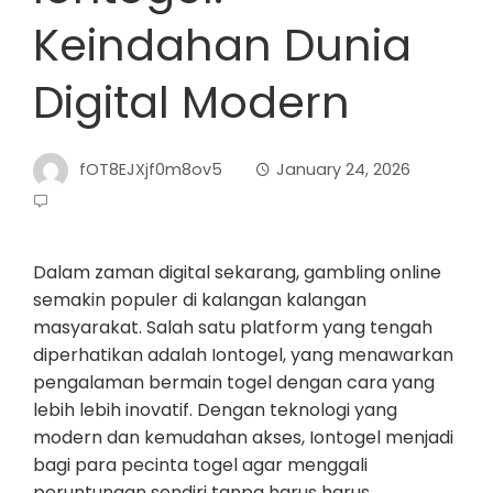
Keindahan Dunia
Digital Modern
fOT8EJXjf0m8ov5
January 24, 2026
Dalam zaman digital sekarang, gambling online
semakin populer di kalangan kalangan
masyarakat. Salah satu platform yang tengah
diperhatikan adalah Iontogel, yang menawarkan
pengalaman bermain togel dengan cara yang
lebih lebih inovatif. Dengan teknologi yang
modern dan kemudahan akses, Iontogel menjadi
bagi para pecinta togel agar menggali
peruntungan sendiri tanpa harus harus