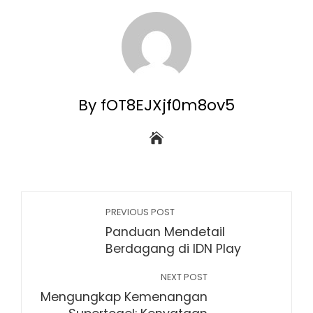
By fOT8EJXjf0m8ov5
PREVIOUS POST
Panduan Mendetail
Berdagang di IDN Play
NEXT POST
Mengungkap Kemenangan