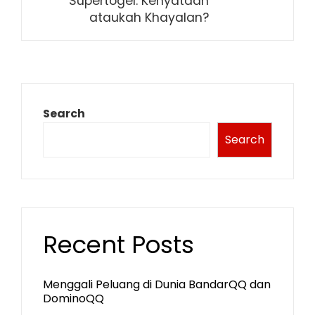
Supertogel: Kenyataan
ataukah Khayalan?
Search
Search
Recent Posts
Menggali Peluang di Dunia BandarQQ dan
DominoQQ