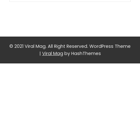
© 2021 Viral Mag. All Right Reserved.
WordPress Theme
|
Viral Mag
by HashThemes