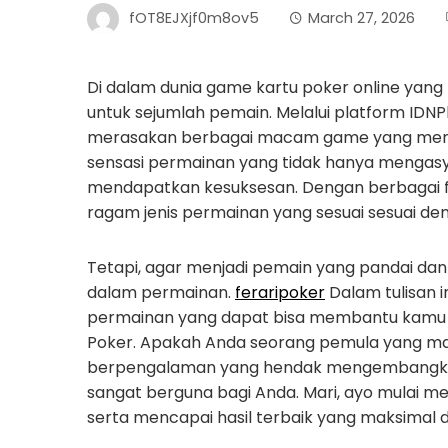
fOT8EJXjf0m8ov5
March 27, 2026
Di dalam dunia game kartu poker online yang p
untuk sejumlah pemain. Melalui platform IDNP
merasakan berbagai macam game yang menar
sensasi permainan yang tidak hanya mengasy
mendapatkan kesuksesan. Dengan berbagai fit
ragam jenis permainan yang sesuai sesuai den
Tetapi, agar menjadi pemain yang pandai dan 
dalam permainan.
feraripoker
Dalam tulisan 
permainan yang dapat bisa membantu kamu 
Poker. Apakah Anda seorang pemula yang m
berpengalaman yang hendak mengembangka
sangat berguna bagi Anda. Mari, ayo mulai m
serta mencapai hasil terbaik yang maksimal d