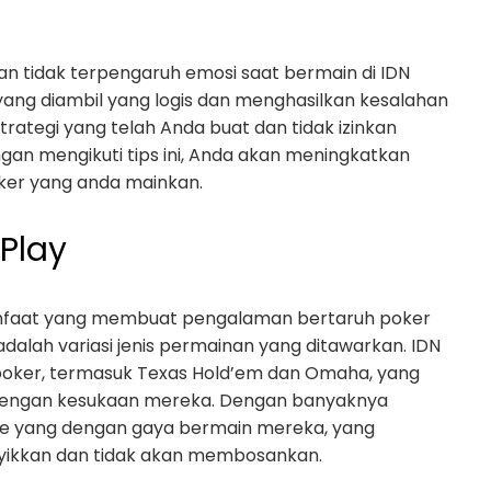
dan tidak terpengaruh emosi saat bermain di IDN
ang diambil yang logis dan menghasilkan kesalahan
trategi yang telah Anda buat dan tidak izinkan
an mengikuti tips ini, Anda akan meningkatkan
er yang anda mainkan.
 Play
anfaat yang membuat pengalaman bertaruh poker
alah variasi jenis permainan yang ditawarkan. IDN
oker, termasuk Texas Hold’em dan Omaha, yang
dengan kesukaan mereka. Dengan banyaknya
me yang dengan gaya bermain mereka, yang
syikkan dan tidak akan membosankan.