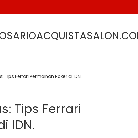
OSARIOACQUISTASALON.C
 Tips Ferrari Permainan Poker di IDN.
: Tips Ferrari
i IDN.