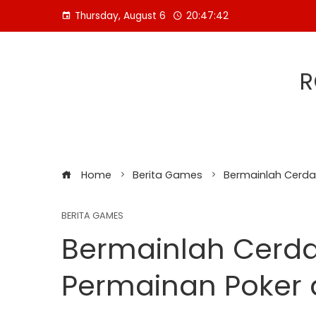
Skip
Thursday, August 6
20:47:43
to
content
R
Home
Berita Games
Bermainlah Cerdas:
BERITA GAMES
Bermainlah Cerdas
Permainan Poker d