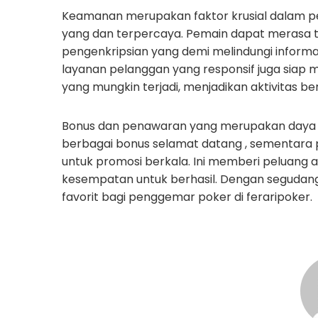
Keamanan merupakan faktor krusial dalam per
yang dan terpercaya. Pemain dapat merasa 
pengenkripsian yang demi melindungi informasi
layanan pelanggan yang responsif juga si
yang mungkin terjadi, menjadikan aktivitas b
Bonus dan penawaran yang merupakan daya ta
berbagai bonus selamat datang , sementara
untuk promosi berkala. Ini memberi pelua
kesempatan untuk berhasil. Dengan segudang ma
favorit bagi penggemar poker di feraripoker.