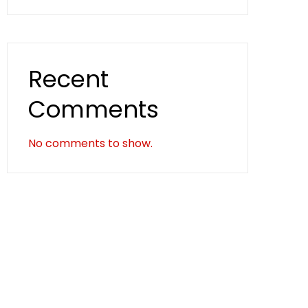
Recent
Comments
No comments to show.