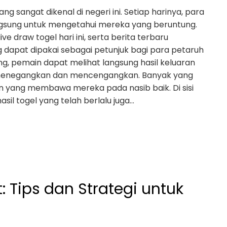
g sangat dikenal di negeri ini. Setiap harinya, para
ngsung untuk mengetahui mereka yang beruntung.
ive draw togel hari ini, serta berita terbaru
 dapat dipakai sebagai petunjuk bagi para petaruh
g, pemain dapat melihat langsung hasil keluaran
h menegangkan dan mencengangkan. Banyak yang
 yang membawa mereka pada nasib baik. Di sisi
sil togel yang telah berlalu juga…
: Tips dan Strategi untuk