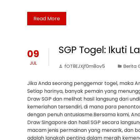
Read More
SGP Togel: Ikuti 
09
JUL
fOT8EJXjf0m8ov5
Berita
Jika Anda seorang penggemar togel, maka Anda
Setiap harinya, banyak pemain yang menung
Draw SGP dan melihat hasil langsung dari undi
kemeriahan tersendiri, di mana para penonton 
dengan penuh antusiasme.Bersama kami, Anda
Draw Singapore dan hasil SGP secara langsu
macam jenis permainan yang menarik, dan bag
adalah langkah penting dalam meraih kemena