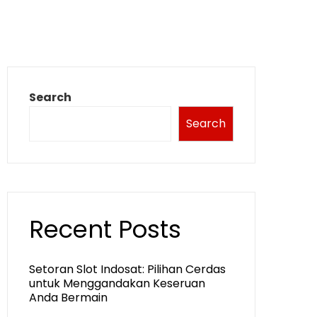
Search
Search
Recent Posts
Setoran Slot Indosat: Pilihan Cerdas
untuk Menggandakan Keseruan
Anda Bermain