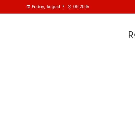
Skip
Friday, August 7
09:20:16
to
content
R