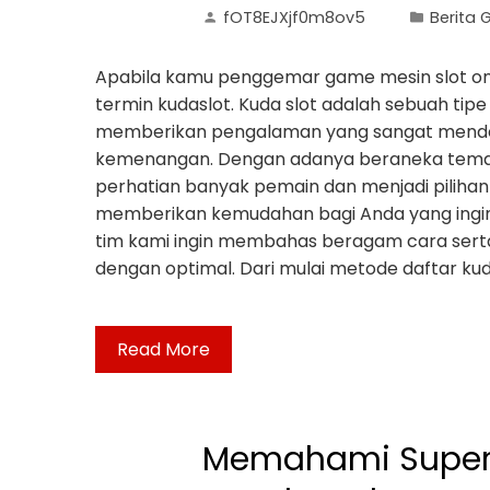
fOT8EJXjf0m8ov5
Berita
Apabila kamu penggemar game mesin slot onli
termin kudaslot. Kuda slot adalah sebuah tip
memberikan pengalaman yang sangat mende
kemenangan. Dengan adanya beraneka tema se
perhatian banyak pemain dan menjadi pilihan u
memberikan kemudahan bagi Anda yang ingin ya
tim kami ingin membahas beragam cara sert
dengan optimal. Dari mulai metode daftar ku
Read More
Memahami Super 