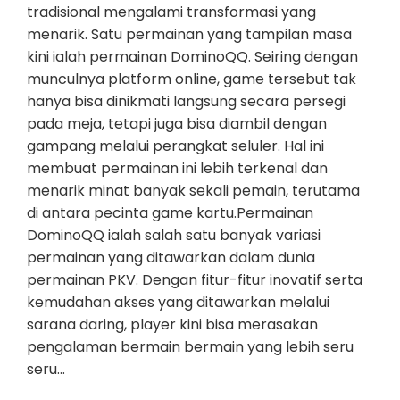
tradisional mengalami transformasi yang
menarik. Satu permainan yang tampilan masa
kini ialah permainan DominoQQ. Seiring dengan
munculnya platform online, game tersebut tak
hanya bisa dinikmati langsung secara persegi
pada meja, tetapi juga bisa diambil dengan
gampang melalui perangkat seluler. Hal ini
membuat permainan ini lebih terkenal dan
menarik minat banyak sekali pemain, terutama
di antara pecinta game kartu.Permainan
DominoQQ ialah salah satu banyak variasi
permainan yang ditawarkan dalam dunia
permainan PKV. Dengan fitur-fitur inovatif serta
kemudahan akses yang ditawarkan melalui
sarana daring, player kini bisa merasakan
pengalaman bermain bermain yang lebih seru
seru…