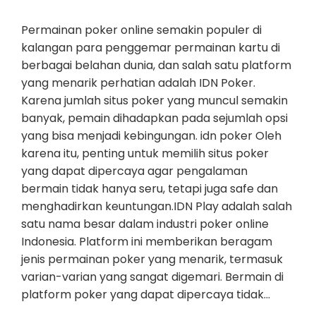
Permainan poker online semakin populer di
kalangan para penggemar permainan kartu di
berbagai belahan dunia, dan salah satu platform
yang menarik perhatian adalah IDN Poker.
Karena jumlah situs poker yang muncul semakin
banyak, pemain dihadapkan pada sejumlah opsi
yang bisa menjadi kebingungan. idn poker Oleh
karena itu, penting untuk memilih situs poker
yang dapat dipercaya agar pengalaman
bermain tidak hanya seru, tetapi juga safe dan
menghadirkan keuntungan.IDN Play adalah salah
satu nama besar dalam industri poker online
Indonesia. Platform ini memberikan beragam
jenis permainan poker yang menarik, termasuk
varian-varian yang sangat digemari. Bermain di
platform poker yang dapat dipercaya tidak…