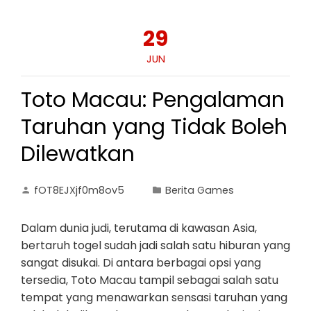
29
JUN
Toto Macau: Pengalaman
Taruhan yang Tidak Boleh
Dilewatkan
fOT8EJXjf0m8ov5
Berita Games
Dalam dunia judi, terutama di kawasan Asia,
bertaruh togel sudah jadi salah satu hiburan yang
sangat disukai. Di antara berbagai opsi yang
tersedia, Toto Macau tampil sebagai salah satu
tempat yang menawarkan sensasi taruhan yang