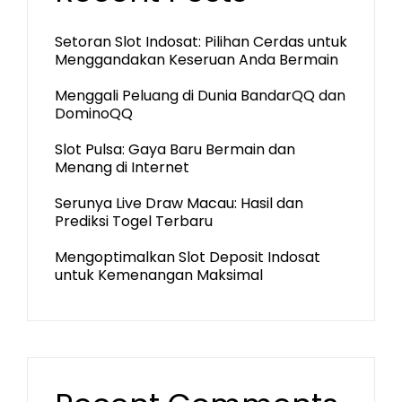
Setoran Slot Indosat: Pilihan Cerdas untuk
Menggandakan Keseruan Anda Bermain
Menggali Peluang di Dunia BandarQQ dan
DominoQQ
Slot Pulsa: Gaya Baru Bermain dan
Menang di Internet
Serunya Live Draw Macau: Hasil dan
Prediksi Togel Terbaru
Mengoptimalkan Slot Deposit Indosat
untuk Kemenangan Maksimal