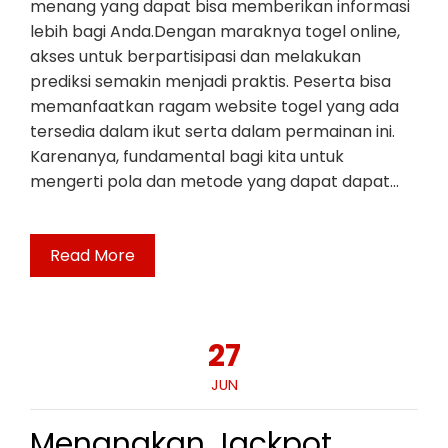
menang yang dapat bisa memberikan informasi
lebih bagi Anda.Dengan maraknya togel online,
akses untuk berpartisipasi dan melakukan
prediksi semakin menjadi praktis. Peserta bisa
memanfaatkan ragam website togel yang ada
tersedia dalam ikut serta dalam permainan ini.
Karenanya, fundamental bagi kita untuk
mengerti pola dan metode yang dapat dapat…
Read More
27
JUN
Menangkan Jackpot