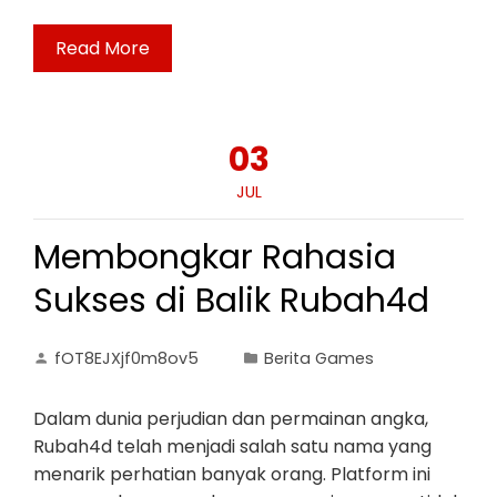
Read More
03
JUL
Membongkar Rahasia
Sukses di Balik Rubah4d
fOT8EJXjf0m8ov5
Berita Games
Dalam dunia perjudian dan permainan angka,
Rubah4d telah menjadi salah satu nama yang
menarik perhatian banyak orang. Platform ini