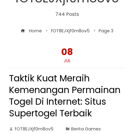
744 Posts
Home
fOT8EJXjf0m8ov5
Page 3
08
JUL
Taktik Kuat Meraih
Kemenangan Permainan
Togel Di Internet: Situs
Supertogel Terbaik
fOT8EJXjf0m8ov5
Berita Games