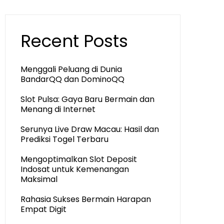
Recent Posts
Menggali Peluang di Dunia
BandarQQ dan DominoQQ
Slot Pulsa: Gaya Baru Bermain dan
Menang di Internet
Serunya Live Draw Macau: Hasil dan
Prediksi Togel Terbaru
Mengoptimalkan Slot Deposit
Indosat untuk Kemenangan
Maksimal
Rahasia Sukses Bermain Harapan
Empat Digit