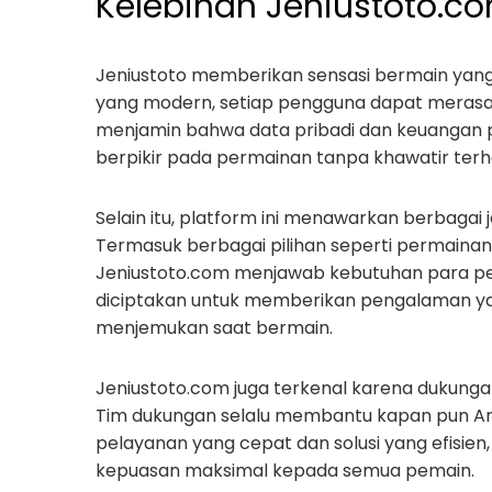
Kelebihan Jeniustoto.c
Jeniustoto memberikan sensasi bermain yan
yang modern, setiap pengguna dapat merasa 
menjamin bahwa data pribadi dan keuangan p
berpikir pada permainan tanpa khawatir ter
Selain itu, platform ini menawarkan berbaga
Termasuk berbagai pilihan seperti permainan
Jeniustoto.com menjawab kebutuhan para pe
diciptakan untuk memberikan pengalaman ya
menjemukan saat bermain.
Jeniustoto.com juga terkenal karena dukung
Tim dukungan selalu membantu kapan pun 
pelayanan yang cepat dan solusi yang efisie
kepuasan maksimal kepada semua pemain.